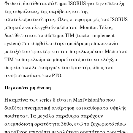
Φυσικά, διατίθεται σύστηµα ISOBUS για την επίτευξη
της ασφάλειας, της ακρίβειας και της
αποτελεσµατικότητας. Όλες οι εφαρµογές του ISOBUS
µπορούν να ελεγχθούν µέσω του iMonitor. Τέλος,
διατίθεται και το σύστηµα TIM (tractor implement
system) που συµβάλει στην αµφίδροµη επικοινωνία
µεταξύ του τρακτέρ και του παρελκοµένου. Μέσω του
TIM το παρελκόµενο µπορεί αυτόµατα να ελέγξει
σωρεία των λειτουργιών του τρακτέρ, όπως του
ανυψωτικού και των PTO.
Περισσότερη άνεση
Η καµπίνα των series 8 είναι η MaxiVisionPro που
διαθέτει πνευµατική ανάρτηση και καθίσµατα υψηλής
ποιότητας. Τα µεγάλα παράθυρα παρέχουν
ανεµπόδιστη ορατότητα 360ο, ενώ το ξεχωριστό πίσω
παράθυρο επιτρέπει µεγαλύτερη ορατότητα των πίσω