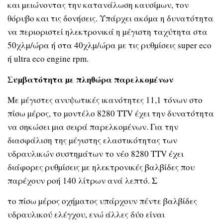
και µειώνοντας την κατανάλωση καυσίµων, τον
θόρυβο και τις δονήσεις. Υπάρχει ακόµα η δυνατότητα
να περιοριστεί ηλεκτρονικά η µέγιστη ταχύτητα στα
50χλµ/ώρα ή στα 40χλµ/ώρα µε τις ρυθµίσεις super eco
ή ultra eco engine rpm.
Συµβατότητα µε πληθώρα παρελκοµένων
Με µέγιστες ανυψωτικές ικανότητες 11,1 τόνων στο
πίσω µέρος, το µοντέλο 8280 TTV έχει την δυνατότητα
να σηκώσει µια σειρά παρελκοµένων. Για την
διασφάλιση της µέγιστης ελαστικότητας των
υδραυλικών συστηµάτων το νέο 8280 TTV έχει
διάφορες ρυθµίσεις µε ηλεκτρονικές βαλβίδες που
παρέχουν ροή 140 λίτρων ανά λεπτό. Σ
το πίσω µέρος οχήµατος υπάρχουν πέντε βαλβίδες
υδραυλικού ελέγχου, ενώ άλλες δύο είναι