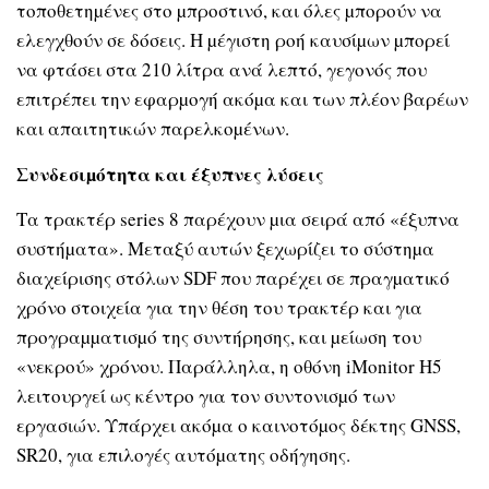
τοποθετηµένες στο µπροστινό, και όλες µπορούν να
ελεγχθούν σε δόσεις. Η µέγιστη ροή καυσίµων µπορεί
να φτάσει στα 210 λίτρα ανά λεπτό, γεγονός που
επιτρέπει την εφαρµογή ακόµα και των πλέον βαρέων
και απαιτητικών παρελκοµένων.
Συνδεσιµότητα και έξυπνες λύσεις
Τα τρακτέρ series 8 παρέχουν µια σειρά από «έξυπνα
συστήµατα». Μεταξύ αυτών ξεχωρίζει το σύστηµα
διαχείρισης στόλων SDF που παρέχει σε πραγµατικό
χρόνο στοιχεία για την θέση του τρακτέρ και για
προγραµµατισµό της συντήρησης, και µείωση του
«νεκρού» χρόνου. Παράλληλα, η οθόνη iMonitor H5
λειτουργεί ως κέντρο για τον συντονισµό των
εργασιών. Υπάρχει ακόµα ο καινοτόµος δέκτης GNSS,
SR20, για επιλογές αυτόµατης οδήγησης.