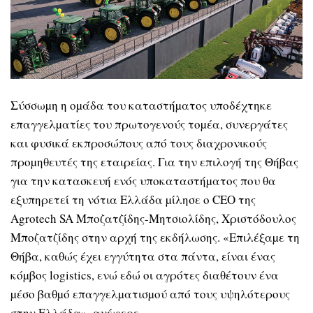
Σύσσωµη η οµάδα του καταστήµατος υποδέχτηκε
επαγγελµατίες του πρωτογενούς τοµέα, συνεργάτες
και φυσικά εκπροσώπους από τους διαχρονικούς
προµηθευτές της εταιρείας. Για την επιλογή της Θήβας
για την κατασκευή ενός υποκαταστήµατος που θα
εξυπηρετεί τη νότια Ελλάδα µίλησε ο CEO της
Agrotech SA Μποζατζίδης-Μητσιολίδης, Χριστόδουλος
Μποζατζίδης στην αρχή της εκδήλωσης. «Επιλέξαµε τη
Θήβα, καθώς έχει εγγύτητα στα πάντα, είναι ένας
κόµβος logistics, ενώ εδώ οι αγρότες διαθέτουν ένα
µέσο βαθµό επαγγελµατισµού από τους υψηλότερους
στην Ελλάδα», ανέφερε.