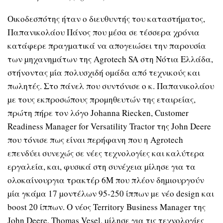
Οικοδεσπότης ήταν ο διευθυντής του καταστήµατος,
Παπανικολάου Πάνος που µέσα σε τέσσερα χρόνια
κατάφερε πραγµατικά να απογειώσει την παρουσία
των µηχανηµάτων της Agrotech SA στη Νότια Ελλάδα,
στήνοντας µία πολυσχιδή οµάδα από τεχνικούς και
πωλητές. Στο πάνελ που συντόνισε ο κ. Παπανικολάου
µε τους εκπροσώπους προµηθευτών της εταιρείας,
πρώτη πήρε τον λόγο Johanna Riecken, Customer
Readiness Manager for Versatility Tractor της John Deere
που τόνισε πως είναι περήφανη που η Agrotech
επενδύει συνεχώς σε νέες τεχνολογίες και καλύτερα
εργαλεία, και, φυσικά στη συνέχεια µίλησε για τα
ολοκαίνουργια τρακτέρ 6M που πλέον δηµιουργούν
µία γκάµα 17 µοντέλων 95-250 ίππων µε νέο design και
boost 20 ίππων. Ο νέος Territory Business Manager της
John Deere, Thomas Vesel, µίλησε για τις τεχνολογίες