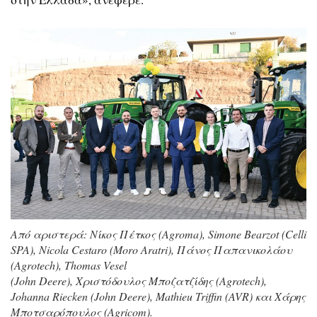
Από αριστερά: Νίκος Πέτκος (Agroma), Simone Bearzot (Celli
SPA), Nicola Cestaro (Moro Aratri), Πάνος Παπανικολάου
(Agrotech), Thomas Vesel
(John Deere), Χριστόδουλος Μποζατζίδης (Agrotech),
Johanna Riecken (John Deere), Mathieu Triffin (AVR) και Χάρης
Μποτσαρόπουλος (Agricom).