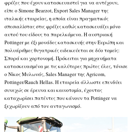
φρέζες που έχουν κατασκευαστεί για να αντέχουν,
είπε ο Simone Bearzot, Export Sales Manager της
ιταλικής εταιρείας, η οποία είναι πραγµατικός
σπεσιαλίστας στις φρέζες καθώς κατασκευάζει µόνο
αυτού του είδους τα παρελκόµενα. Η αυστριακή
Pottinger µε έξι µονάδες κατασκευής στην Ευρώπη και
πολυάριθµες θυγατρικές ειδεικεύεται σε δύο τοµείς:
Σπορά και χορτονοµή. Πρόκειται για µηχανήµατα
κατασκευασµένα µε τις καλύτερες πρώτες ύλες, τόνισε
ο Νίκος Μυλωνάς, Sales Manager της Agricom,
Pottinger/Rauch Hellas. Η εταιρεία άλλωστε επενδύει
συνεχώς σε έρευνα και καινοτοµία, έχοντας
καταχωρίσει πατέντες που κάνουν τα Pottinger να
ξεχωρίζουν από τον ανταγωνισµό.