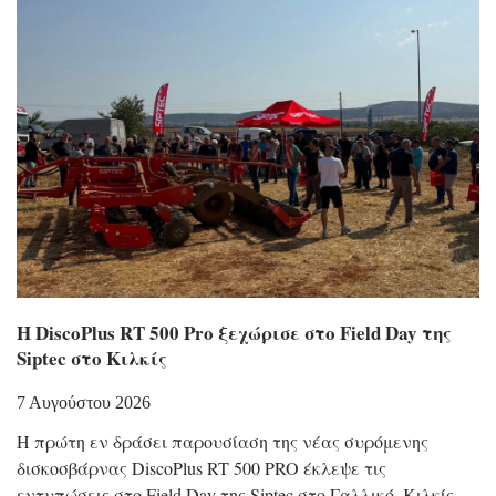
Η DiscoPlus RT 500 Pro ξεχώρισε στο Field Day της
Siptec στο Κιλκίς
7 Αυγούστου 2026
Η πρώτη εν δράσει παρουσίαση της νέας συρόμενης
δισκοσβάρνας DiscoPlus RT 500 PRO έκλεψε τις
εντυπώσεις στο Field Day της Siptec στο Γαλλικό, Κιλκίς.