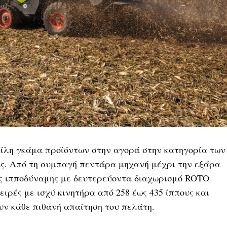
ικίλη γκάμα προϊόντων στην αγορά στην κατηγορία των
ς. Από τη συμπαγή πεντάρα μηχανή μέχρι την εξάρα
ής ιπποδύναμης με δευτερεύοντα διαχωρισμό ROTO
ειρές με ισχύ κινητήρα από 258 έως 435 ίππους και
υν κάθε πιθανή απαίτηση του πελάτη.