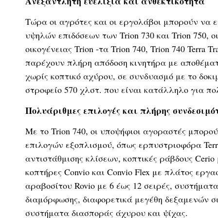
Ανεξάντλητη ευελιξία και ανθεκτικότητα
Τώρα οι αγρότες και οι εργολάβοι μπορούν να 
υψηλών επιδόσεων των Trion 730 και Trion 750, ο
οικογένειας Trion -τα Trion 740, Trion 740 Terra
παρέχουν πλήρη απόδοση κινητήρα με αποθέματα
χωρίς κοπτικό αχύρου, σε συνδυασμό με το δο
στροφείο 570 χλστ. που είναι κατάλληλο για πο
Πολυάριθμες επιλογές και πλήρης συνδεσιμό
Με το Trion 740, οι υποψήφιοι αγοραστές μπορο
επιλογών εξοπλισμού, όπως ερπυστριοφόρα Terr
αντιστάθμισης κλίσεων, κοπτικές ράβδους Cerio μ
κοπτήρες Convio και Convio Flex με πλάτος εργα
αραβοσίτου Rovio με 6 έως 12 σειρές, συστήματ
διαμόρφωσης, διαφορετικά μεγέθη δεξαμενών σ
συστήματα διασποράς άχυρου και ψίχας.