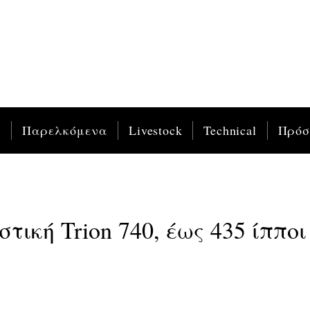
ς
Παρελκόμενα
Livestock
Technical
Πρό
ική Trion 740, έως 435 ίπποι