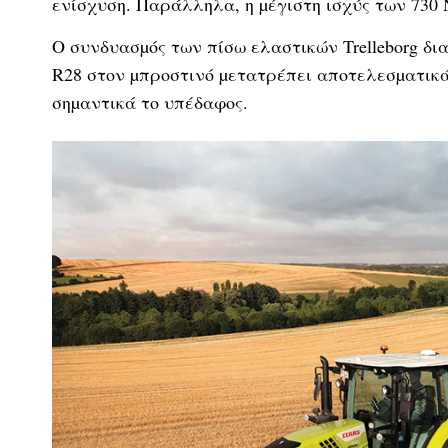
ενίσχυση. Παράλληλα, η µέγιστη ισχύς των 730 N
Ο συνδυασµός των πίσω ελαστικών Trelleborg δι
R28 στον µπροστινό µετατρέπει αποτελεσµατικά 
σηµαντικά το υπέδαφος.