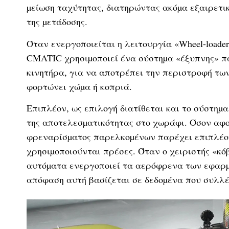
µείωση ταχύτητας, διατηρώντας ακόµα εξαιρετικ
της µετάδοσης.
Όταν ενεργοποιείται η λειτουργία «Wheel-loade
CMATIC χρησιµοποιεί ένα σύστηµα «έξυπνης» πα
κινητήρα, για να αποτρέπει την περιστροφή των
φορτώνει χώµα ή κοπριά.
Επιπλέον, ως επιλογή διατίθεται και το σύστη
της αποτελεσµατικότητας στο χωράφι. Όσον αφο
φρεναρίσµατος παρελκοµένων παρέχει επιπλέον 
χρησιµοποιούνται πρέσες. Όταν ο χειριστής «κ
αυτόµατα ενεργοποιεί τα αερόφρενα των εφαρµ
απόφαση αυτή βασίζεται σε δεδοµένα που συλλέ