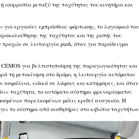
ή ισορροπία µεταξύ της ταχύτητας του κινητήρα και
r» για εργασίες εµπρόσθιας φόρτωσης, το λογισµικό του
ρακολούθησης της ταχύτητας και της ροπής του
 τροχών σε λειτουργία push, όταν για παράδειγµα
µα CEMOS για βελτιστοποίηση της παραγωγικότητας και
ρά τη µετακίνηση στο δρόµο, η λειτουργία αυτόµατου
ασφάλεια, ειδικά σε λόφους και κατηφόρες, και όταν
όβει» ταχύτητα, το αυτόµατο σύστηµα φρεναρίσµατος
οσµένων παρελκοµένων µόλις κριθεί αναγκαίο. Η
γει το σύστηµα από αισθητήρες στο κιβώτιο ταχυτήτων