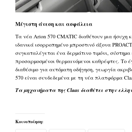
Μέγιστη άνεση και ασφάλεια
Τα νέα Arion 570 CMATIC διαθέτουν µια ήσυχη 
ιδανικά ισορροπηµένο µπροστινό άξονα PROACTI
συγκαταλέγεται ένα δερµάτινο τιµόνι, σύστηµα 
προσαρµοσµένοι θερµαινόµενοι καθρέφτες. Το έγ
διαθέσιµο για αυτόµατη οδήγηση, γεωργία ακριβ
570 είναι συνδεδεµένα µε τη νέα πλατφόρµα Claa
Τα µηχανήµατα της Claas
διαθέτει στην ελλην
Κοινοποίηση: