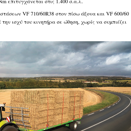
m επιτυγχάνεται στις 1.400 σ.α.λ.
αστάσεων VF 710/60R38 στον πίσω άξονα και VF 600/60
την ισχύ του κινητήρα σε ώθηση, χωρίς να συµπιέζει