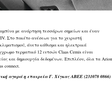
καµπίνα µε ανάρτηση τεσσάρων σηµείων και έναν
V. Στο πακέτο ανέσεων για το χειριστή
κλιµατισµού, άνετο κάθισµα και ηλεκτρικά
χρωµο τερµατικό 12 ιντσών Claas Cemis είναι
είας και δηµιουργία δεδοµένων. Επιπλέον, όλα τα Ario
s connect.
ική αγορά η εταιρεία Γ. Χίγκας ΑΒΕΕ (231078 0866)