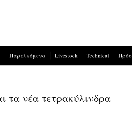
ς
Παρελκόμενα
Livestock
Technical
Πρό
αι τα νέα τετρακύλινδρα