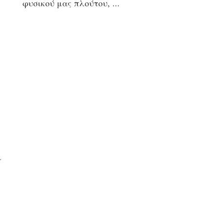
φυσικού μας πλούτου,
ι
ι