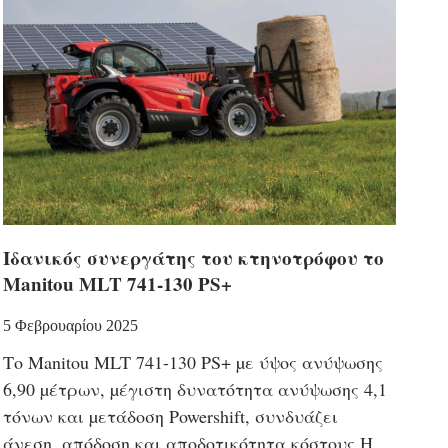
Ιδανικός συνεργάτης του κτηνοτρόφου το
Manitou MLT 741-130 PS+
5 Φεβρουαρίου 2025
Το Manitou MLT 741-130 PS+ µε ύψος ανύψωσης
6,90 µέτρων, µέγιστη δυνατότητα ανύψωσης 4,1
τόνων και µετάδοση Powershift, συνδυάζει
άνεση, απόδοση και αποδοτικότητα κόστους Η