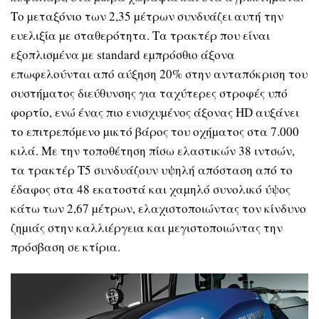
Το µεταξόνιο των 2,35 µέτρων συνδυάζει αυτή την
ευελιξία µε σταθερότητα. Τα τρακτέρ που είναι
εξοπλισµένα µε standard εµπρόσθιο άξονα
επωφελούνται από αύξηση 20% στην ανταπόκριση του
συστήµατος διεύθυνσης για ταχύτερες στροφές υπό
φορτίο, ενώ ένας πιο ενισχυµένος άξονας HD αυξάνει
το επιτρεπόµενο µικτό βάρος του οχήµατος στα 7.000
κιλά. Με την τοποθέτηση πίσω ελαστικών 38 ιντσών,
τα τρακτέρ T5 συνδυάζουν υψηλή απόσταση από το
έδαφος στα 48 εκατοστά και χαµηλό συνολικό ύψος
κάτω των 2,67 µέτρων, ελαχιστοποιώντας τον κίνδυνο
ζηµιάς στην καλλιέργεια και µεγιστοποιώντας την
πρόσβαση σε κτίρια.