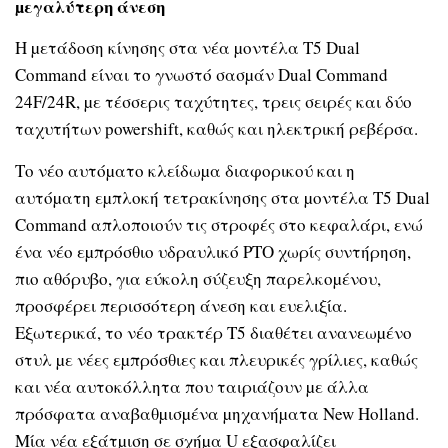
µεγαλύτερη άνεση
Η µετάδοση κίνησης στα νέα µοντέλα T5 Dual
Command είναι το γνωστό σασµάν Dual Command
24F/24R, µε τέσσερις ταχύτητες, τρεις σειρές και δύο
ταχυτήτων powershift, καθώς και ηλεκτρική ρεβέρσα.
Το νέο αυτόµατο κλείδωµα διαφορικού και η
αυτόµατη εµπλοκή τετρακίνησης στα µοντέλα T5 Dual
Command απλοποιούν τις στροφές στο κεφαλάρι, ενώ
ένα νέο εµπρόσθιο υδραυλικό ΡΤΟ χωρίς συντήρηση,
πιο αθόρυβο, για εύκολη σύζευξη παρελκοµένου,
προσφέρει περισσότερη άνεση και ευελιξία.
Εξωτερικά, το νέο τρακτέρ T5 διαθέτει ανανεωµένο
στυλ µε νέες εµπρόσθιες και πλευρικές γρίλιες, καθώς
και νέα αυτοκόλλητα που ταιριάζουν µε άλλα
πρόσφατα αναβαθµισµένα µηχανήµατα New Holland.
Μία νέα εξάτµιση σε σχήµα U εξασφαλίζει