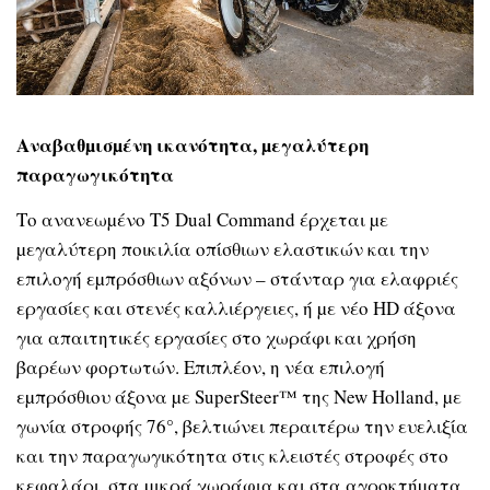
Αναβαθµισµένη ικανότητα, µεγαλύτερη
παραγωγικότητα
Το ανανεωµένο T5 Dual Command έρχεται µε
µεγαλύτερη ποικιλία οπίσθιων ελαστικών και την
επιλογή εµπρόσθιων αξόνων – στάνταρ για ελαφριές
εργασίες και στενές καλλιέργειες, ή µε νέο HD άξονα
για απαιτητικές εργασίες στο χωράφι και χρήση
βαρέων φορτωτών. Επιπλέον, η νέα επιλογή
εµπρόσθιου άξονα µε SuperSteer™ της New Holland, µε
γωνία στροφής 76°, βελτιώνει περαιτέρω την ευελιξία
και την παραγωγικότητα στις κλειστές στροφές στο
κεφαλάρι, στα µικρά χωράφια και στα αγροκτήµατα.