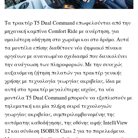
Τα τρακτέρ T5 Dual Command επωφελούνται από την
µηχανική καµπίνα Comfort Ride µε ανάρτηση, για
οµαλότερη οδήγηση στο χωράφι και στο δρόµο. Αυτά
τα µοντέλα επίσης διαθέτουν νέο ψηφιακό πίνακα
οργάνων µε ανανεωµένο σχεδιασµό που διευκολύνει
την ανάγνωση των πληροφοριών. Με την συνεχώς
αυξανόµενη ζήτηση πελατών για τρακτέρ γενικής
χρήσης µε τεχνολογία γεωργίας ακριβείας, ίδια µε
αυτή στα τρακτέρ µεγαλύτερης ισχύος, τα νέα
µοντέλα T5 Dual Command µπορούν να εξοπλιστούν µε
τηλεµατική και µία πλήρη σειρά τεχνολογιών
γεωργίας ακριβείας, συµπεριλαµβανοµένης της
αυτόµατης καθοδήγησης, της οθόνης αφής IntelliView
12 και σύνδεση ISOBUS Class 2 για το παρελκόµενο.