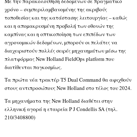
Με την παρακολούθηση δεδοµένων σε πραγµατικό
χρόνο – συµπεριλαµβανοµένης της ακριβούς
τοποθεσίας και της κατάστασης λειτουργίας – καθώς
και η αποµακρυσµένη προβολή των οθονών της
καµπίνας και η οπτικοποίηση των επιπέδων των
αγρονοµικών δεδοµένων, µπορούν οι πελάτες να
διαχειριστούν πολλές σειρές µηχανηµάτων µέσω της
πλατφόρµας New Holland FieldOps platform που
διατίθενται παγκοσµίως.
Τα πρώτα νέα τρακτέρ T5 Dual Command θα αφιχθούν
στους αντιπροσώπους New Holland στο τέλος του 2024.
Τα µηχανήµατα της New Holland διαθέτει στην
ελληνική αγορά η εταιρεία P J Condellis SA (τηλ.
210/3408800)