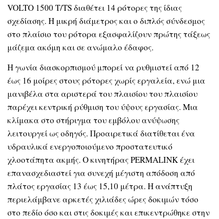
VOLTO 1500 T/TS διαθέτει 14 ρότορες της ίδιας
σχεδίασης. Η μικρή διάμετρος και ο διπλός σύνδεσμος
στο πλαίσιο του ρότορα εξασφαλίζουν πρώτης τάξεως
μάζεμα ακόμη και σε ανώμαλο έδαφος.
Η γωνία διασκορπισμού μπορεί να ρυθμιστεί από 12
έως 16 μοίρες στους ρότορες χωρίς εργαλεία, ενώ μια
μανιβέλα στα αριστερά του πλαισίου του πλαισίου
παρέχει κεντρική ρύθμιση του ύψους εργασίας. Μια
κλίμακα στο στήριγμα του εμβόλου ανύψωσης
λειτουργεί ως οδηγός. Προαιρετικά διατίθεται ένα
υδραυλικά ενεργοποιούμενο προστατευτικό
χλοοτάπητα ακμής. Ο κινητήρας PERMALINK έχει
επανασχεδιαστεί για συνεχή μέγιστη απόδοση από
πλάτος εργασίας 13 έως 15,10 μέτρα. Η ανάπτυξη
περιελάμβανε αρκετές χιλιάδες ώρες δοκιμών τόσο
στο πεδίο όσο και στις δοκιμές και επικεντρώθηκε στην