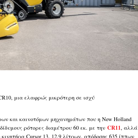
CR10, μια ελαφρώς μικρότερη σε ισχύ
ρων και καινοτόμων μηχανημάτων που η New Holland
CR11
 δίδυμους ρότορες διαμέτρου 60 εκ. με την
, αλλά
κινητήρα Cursor 13, 12,9 λίτρων, απόδοσης 635 ίππων