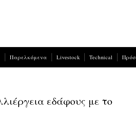
ς
Παρελκόμενα
Livestock
Technical
Πρό
λλιέργεια εδάφους με το