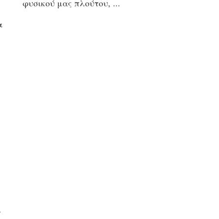
φυσικού μας πλούτου,
α
ι