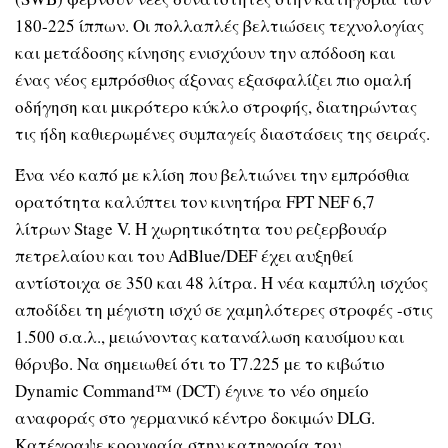
180-225 ίππων. Οι πολλαπλές βελτιώσεις τεχνολογίας
και µετάδοσης κίνησης ενισχύουν την απόδοση και
ένας νέος εµπρόσθιος άξονας εξασφαλίζει πιο οµαλή
οδήγηση και µικρότερο κύκλο στροφής, διατηρώντας
τις ήδη καθιερωµένες συµπαγείς διαστάσεις της σειράς.
Ένα νέο καπό µε κλίση που βελτιώνει την εµπρόσθια
ορατότητα καλύπτει τον κινητήρα FPT NEF 6,7
λίτρων Stage V. Η χωρητικότητα του ρεζερβουάρ
πετρελαίου και του AdBlue/DEF έχει αυξηθεί
αντίστοιχα σε 350 και 48 λίτρα. Η νέα καµπύλη ισχύος
αποδίδει τη µέγιστη ισχύ σε χαµηλότερες στροφές -στις
1.500 σ.α.λ., µειώνοντας κατανάλωση καυσίµου και
θόρυβο. Να σηµειωθεί ότι το T7.225 µε το κιβώτιο
Dynamic Command™ (DCT) έγινε το νέο σηµείο
αναφοράς στο γερµανικό κέντρο δοκιµών DLG.
Κατέγραψε κορυφαία στην κατηγορία του