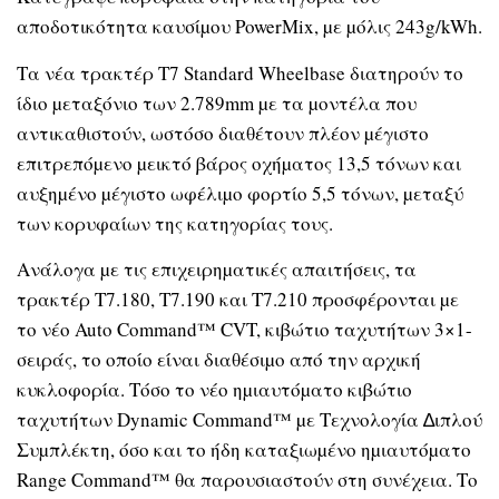
αποδοτικότητα καυσίµου PowerMix, µε µόλις 243g/kWh.
Τα νέα τρακτέρ T7 Standard Wheelbase διατηρούν το
ίδιο µεταξόνιο των 2.789mm µε τα µοντέλα που
αντικαθιστούν, ωστόσο διαθέτουν πλέον µέγιστο
επιτρεπόµενο µεικτό βάρος οχήµατος 13,5 τόνων και
αυξηµένο µέγιστο ωφέλιµο φορτίο 5,5 τόνων, µεταξύ
των κορυφαίων της κατηγορίας τους.
Ανάλογα µε τις επιχειρηµατικές απαιτήσεις, τα
τρακτέρ T7.180, T7.190 και T7.210 προσφέρονται µε
το νέο Auto Command™ CVT, κιβώτιο ταχυτήτων 3×1-
σειράς, το οποίο είναι διαθέσιµο από την αρχική
κυκλοφορία. Τόσο το νέο ηµιαυτόµατο κιβώτιο
ταχυτήτων Dynamic Command™ µε Τεχνολογία ∆ιπλού
Συµπλέκτη, όσο και το ήδη καταξιωµένο ηµιαυτόµατο
Range Command™ θα παρουσιαστούν στη συνέχεια. Το