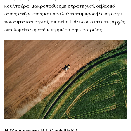
κουλτούρα, µακροπρόθεσµη στρατηγική, σεβασµό
στους ανθρώπους και αταλάντευτη προσήλωση στην
ποιότητα και την αξιοπιστία. Πάνω σε αυτές τις αρχές
οικοδοµείται η επόµενη ηµέρα της εταιρείας.
Η δέσµευση της
P
.
J
.
Condellis
S
.
A
.