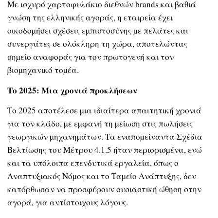
Με ισχυρό χαρτοφυλάκιο διεθνών brands και βαθιά
γνώση της ελληνικής αγοράς, η εταιρεία έχει
οικοδοµήσει σχέσεις εµπιστοσύνης µε πελάτες και
συνεργάτες σε ολόκληρη τη χώρα, αποτελώντας
σηµείο αναφοράς για τον πρωτογενή και τον
βιοµηχανικό τοµέα.
Το 2025: Μια χρονιά προκλήσεων
Το 2025 αποτέλεσε µια ιδιαίτερα απαιτητική χρονιά
για τον κλάδο, µε εµφανή τη µείωση στις πωλήσεις
γεωργικών µηχανηµάτων. Τα εναποµείναντα Σχέδια
Βελτίωσης του Μέτρου 4.1.5 ήταν περιορισµένα, ενώ
και τα υπόλοιπα επενδυτικά εργαλεία, όπως ο
Αναπτυξιακός Νόµος και το Ταµείο Ανάπτυξης, δεν
κατόρθωσαν να προσφέρουν ουσιαστική ώθηση στην
αγορά, για αντίστοιχους λόγους.