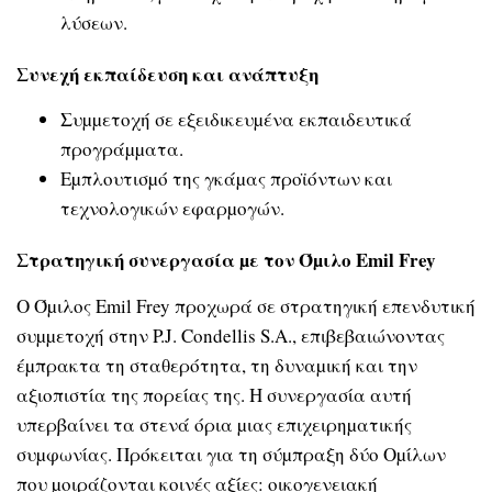
λύσεων.
Συνεχή εκπαίδευση και ανάπτυξη
Συµµετοχή σε εξειδικευµένα εκπαιδευτικά
προγράµµατα.
Εµπλουτισµό της γκάµας προϊόντων και
τεχνολογικών εφαρµογών.
Στρατηγική συνεργασία µε τον Όµιλο
Emil
Frey
Ο Όµιλος Emil Frey προχωρά σε στρατηγική επενδυτική
συµµετοχή στην P.J. Condellis S.A., επιβεβαιώνοντας
έµπρακτα τη σταθερότητα, τη δυναµική και την
αξιοπιστία της πορείας της. Η συνεργασία αυτή
υπερβαίνει τα στενά όρια µιας επιχειρηµατικής
συµφωνίας. Πρόκειται για τη σύµπραξη δύο Οµίλων
που µοιράζονται κοινές αξίες: οικογενειακή