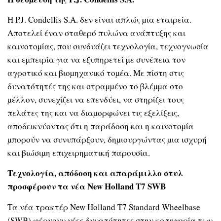
Η P.J. Condellis S.A. δεν είναι απλώς µια εταιρεία.
Αποτελεί έναν σταθερό πυλώνα ανάπτυξης και
καινοτοµίας, που συνδυάζει τεχνολογία, τεχνογνωσία
και εµπειρία για να εξυπηρετεί µε συνέπεια τον
αγροτικό και βιοµηχανικό τοµέα. Με πίστη στις
δυνατότητές της και στραµµένο το βλέµµα στο
µέλλον, συνεχίζει να επενδύει, να στηρίζει τους
πελάτες της και να διαµορφώνει τις εξελίξεις,
αποδεικνύοντας ότι η παράδοση και η καινοτοµία
µπορούν να συνυπάρξουν, δηµιουργώντας µια ισχυρή
και βιώσιµη επιχειρηµατική παρουσία.
Τεχνολογία, απόδοση και απαράμιλλο στυλ
προσφέρουν τα νέα New Holland T7 SWB
Τα νέα τρακτέρ New Holland T7 Standard Wheelbase
(SWB) φέρνουν νέες δυνατότητες στην κατηγορία των