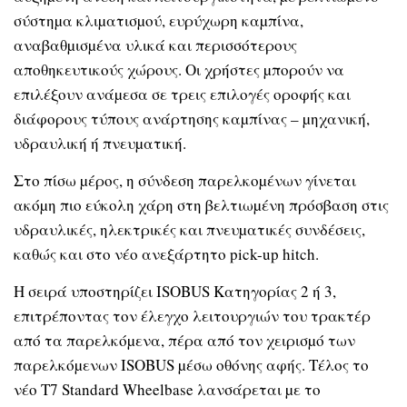
σύστηµα κλιµατισµού, ευρύχωρη καµπίνα,
αναβαθµισµένα υλικά και περισσότερους
αποθηκευτικούς χώρους. Οι χρήστες µπορούν να
επιλέξουν ανάµεσα σε τρεις επιλογές οροφής και
διάφορους τύπους ανάρτησης καµπίνας – µηχανική,
υδραυλική ή πνευµατική.
Στο πίσω µέρος, η σύνδεση παρελκοµένων γίνεται
ακόµη πιο εύκολη χάρη στη βελτιωµένη πρόσβαση στις
υδραυλικές, ηλεκτρικές και πνευµατικές συνδέσεις,
καθώς και στο νέο ανεξάρτητο pick-up hitch.
Η σειρά υποστηρίζει ISOBUS Κατηγορίας 2 ή 3,
επιτρέποντας τον έλεγχο λειτουργιών του τρακτέρ
από τα παρελκόµενα, πέρα από τον χειρισµό των
παρελκόµενων ISOBUS µέσω οθόνης αφής. Τέλος το
νέο T7 Standard Wheelbase λανσάρεται µε το