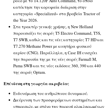
ρόλο µε το T4.120F Auto Command, το οποίο
κατέκτησε την κορυφαία διάκριση στην
κατηγορία «Specialized» στα βραβεία Tractor of
the Year 2026.
Στα τρακτέρ γενικής χρήσης, η New Holland
παρουσιάζει τις σειρές T5 Electro Command, T5S,
T7 SWB, καθώς και τις νέες κατηγορίες T7 HD και
T7.270 Methane Power µε κινητήρα φυσικού
αερίου (CNG). Παράλληλα, η Case IH ενισχύει
την παρουσία της µε τις νέες σειρές Farmall M,
Puma SWB και τις νέες εκδόσεις 360, 390 και 440
της σειράς Optum.
Επένδυση στη γεωργία ακριβείας
Ενδυνάµωση του ανθρώπινου δυναµικού.
∆ιεύρυνση των προσφερόµενων συστηµάτων και
υπηρεσιών, µε στόχο την παροχή ολοκληρωµένων