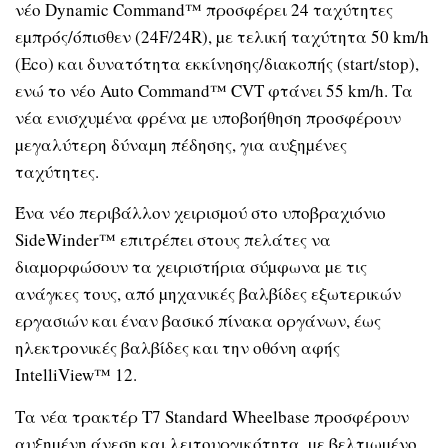
νέο Dynamic Command™ προσφέρει 24 ταχύτητες
εµπρός/όπισθεν (24F/24R), µε τελική ταχύτητα 50 km/h
(Eco) και δυνατότητα εκκίνησης/διακοπής (start/stop),
ενώ το νέο Auto Command™ CVT φτάνει 55 km/h. Τα
νέα ενισχυµένα φρένα µε υποβοήθηση προσφέρουν
µεγαλύτερη δύναµη πέδησης, για αυξηµένες
ταχύτητες.
Ένα νέο περιβάλλον χειρισµού στο υποβραχιόνιο
SideWinder™ επιτρέπει στους πελάτες να
διαµορφώσουν τα χειριστήρια σύµφωνα µε τις
ανάγκες τους, από µηχανικές βαλβίδες εξωτερικών
εργασιών και έναν βασικό πίνακα οργάνων, έως
ηλεκτρονικές βαλβίδες και την οθόνη αφής
IntelliView™ 12.
Τα νέα τρακτέρ T7 Standard Wheelbase προσφέρουν
αυξηµένη άνεση και λειτουργικότητα, µε βελτιωµένο