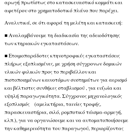
αρωγή πρωτίστως στο κατασκευαστικό κοµµάτι και
αφετέρου στο χρηµατοδοτικό πλάνο που παρέχει.
Αναλυτικά, σε ότι αφορά τη µελέτη και κατασκευή:
■ Αναλαµβάνουµε τη διαδικασία της αδειοδότησης
των κτηριακών εγκαταστάσεων.
■ Ετοιµοπαράδοτες κτηνοτροφικές εγκαταστάσεις
πλήρως εξοπλισµένες, µε χρήση σύγχρονων δοµικών
υλικών φιλικών προς το περιβάλλον και
πιστοποιηµένων καινοτόµων συστηµάτων για αερισµό
και βέλτιστες συνθήκες σταβλισµού , για ευζωία και
υψηλή παραγωγικότητα. Σύγχρονος µηχανολογικός
εξοπλισµός (αµελκτήρια, ταινίες τροφής,
παρασκευαστήρια, σιλό, ροµποτικό τάισµα-αρµεγή,
κλπ.), για να οργανώσουµε και να αυτοµατοποιήσουµε
την καθηµερινότητα του παραγωγού, περιορίζοντας