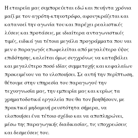
Η εταιρεία µας συµπορεύεται εδώ και πενήντα χρόνια
µαζί µε τον αγρότη-κτηνοτρόφο, αφουγκράζεται και
κατανοεί την αγωνία του και παρέχει ρεαλιστικές
λύσεις και προτάσεις, µε ιδιαίτερα ανταγωνιστικές
τιµές, ειδικά για τέτοια µεγάλα προγράµµατα που ναι
µεν ο παραγωγός επωφελείται από µεγαλύτερο ύψος
επιδότησης, καλείται όµως συγχρόνως να καταβάλει
και µεγαλύτερο ποσό ιδίας συµµετοχής και κεφαλαίων
προκειµένου να το υλοποιήσει. Σε αυτή την περίπτωση,
θέτουµε στην υπηρεσία του παραγωγού την
τεχνογνωσία µας, την εµπειρία µας και κυρίως τα
χρηµατοδοτικά εργαλεία που θα τον βοηθήσουν, µε
πρακτικά µηδαµινή ρευστότητα σήµερα, να
υλοποιήσει ένα τέτοιο σχέδιο και να αποπληρώνει,
µέσω της παραγωγικής διαδικασίας, τις υποχρεώσεις
και δεσµεύσεις του.