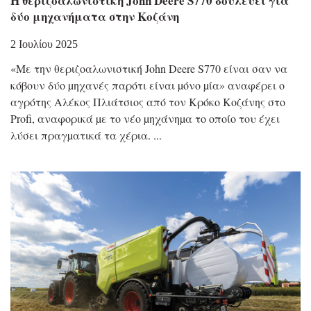
Η θεριζοαλωνιστική John Deere S770 δουλεύει για
δύο μηχανήματα στην Κοζάνη
2 Ιουλίου 2025
«Με την θεριζοαλωνιστική John Deere S770 είναι σαν να
κόβουν δύο µηχανές παρότι είναι µόνο µία» αναφέρει ο
αγρότης Αλέκος Πλιάτσιος από τον Κρόκο Κοζάνης στο
Profi, αναφορικά µε το νέο µηχάνηµα το οποίο του έχει
λύσει πραγµατικά τα χέρια.