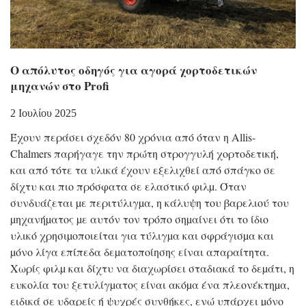
Ο απόλυτος οδηγός για αγορά χορτοδετικών
μηχανών στο Profi
2 Ιουλίου 2025
Έχουν περάσει σχεδόν 80 χρόνια από όταν η Allis-
Chalmers παρήγαγε την πρώτη στρογγυλή χορτοδετική,
και από τότε τα υλικά έχουν εξελιχθεί από σπάγκο σε
δίχτυ και πιο πρόσφατα σε ελαστικό φιλµ. Όταν
συνδυάζεται µε περιτύλιγµα, η κάλυψη του βαρελιού του
µηχανήµατος µε αυτόν τον τρόπο σηµαίνει ότι το ίδιο
υλικό χρησιµοποιείται για τύλιγµα και σφράγισµα και
µόνο λίγα επίπεδα δεµατοποίησης είναι απαραίτητα.
Χωρίς φιλµ και δίχτυ να διαχωρίσει σταδιακά το δεµάτι, η
ευκολία του ξετυλίγµατος είναι ακόµα ένα πλεονέκτηµα,
ειδικά σε υδαρείς ή ψυχρές συνθήκες, ενώ υπάρχει µόνο