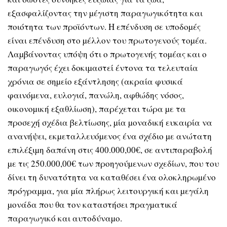
εξασφαλίζοντας την µέγιστη παραγωγικότητα και
ποιότητα των προϊόντων. Η επένδυση σε υποδοµές
είναι επένδυση στο µέλλον του πρωτογενούς τοµέα.
Λαµβάνοντας υπόψη ότι ο πρωτογενής τοµέας και ο
παραγωγός έχει δοκιµαστεί έντονα τα τελευταία
χρόνια σε σηµείο εξάντλησης (ακραία φυσικά
φαινόµενα, ευλογιά, πανώλη, αφθώδης νόσος,
οικονοµική εξαθλίωση), παρέχεται τώρα µε τα
προσεχή σχέδια βελτίωσης, µία µοναδική ευκαιρία να
ανανήψει, εκµεταλλευόµενος ένα σχέδιο µε ανώτατη
επιλέξιµη δαπάνη στις 400.000,00€, σε αντιπαραβολή
µε τις 250.000,00€ των προηγούµενων σχεδίων, που του
δίνει τη δυνατότητα να καταθέσει ένα ολοκληρωµένο
πρόγραµµα, για µία πλήρως λειτουργική και µεγάλη
µονάδα που θα τον καταστήσει πραγµατικά
παραγωγικό και αυτοδύναµο.