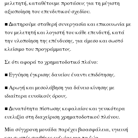
µελετητή, καταθέτουµε προτάσεις για τη µέγιστη
αξιοποίηση του επενδυτικού σχεδίου.
■ ∆ιατηρούµε σταθερή συνεργασία και επικοινωνία µε
τον µελετητή και λογιστή του κάθε επενδυτή, κατά
την υλοποίηση της επένδυσης, για άµεσο και σωστό
κλείσιµο του προγράµµατος.
Σε ότι αφορά το χρηµατοδοτικό πλάνο:
■ Εγγύηση έγκρισης δανείου έναντι επιδότησης.
■ Αρωγή και µεσολάβηση για δάνειο κίνησης µε
ιδιαίτερα ευνοϊκούς όρους.
■ ∆υνατότητα πίστωσης κεφαλαίου και γενικότερα
ευελιξία στη διαχείριση χρηµατοδοτικού πλάνου.
Μία σύγχρονη µονάδα παρέχει βιοασφάλεια, υγιεινή
και σωστές συνθήκες ευζωίας για τα ζώα,