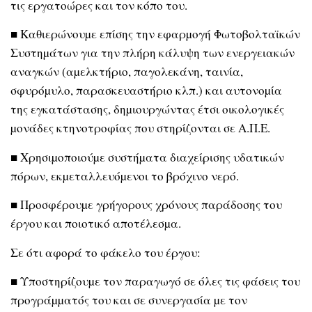
τις εργατοώρες και τον κόπο του.
■ Καθιερώνουµε επίσης την εφαρµογή Φωτοβολταϊκών
Συστηµάτων για την πλήρη κάλυψη των ενεργειακών
αναγκών (αµελκτήριο, παγολεκάνη, ταινία,
σφυρόµυλο, παρασκευαστήριο κλπ.) και αυτονοµία
της εγκατάστασης, δηµιουργώντας έτσι οικολογικές
µονάδες κτηνοτροφίας που στηρίζονται σε Α.Π.Ε.
■ Χρησιµοποιούµε συστήµατα διαχείρισης υδατικών
πόρων, εκµεταλλευόµενοι το βρόχινο νερό.
■ Προσφέρουµε γρήγορους χρόνους παράδοσης του
έργου και ποιοτικό αποτέλεσµα.
Σε ότι αφορά το φάκελο του έργου:
■ Υποστηρίζουµε τον παραγωγό σε όλες τις φάσεις του
προγράµµατός του και σε συνεργασία µε τον