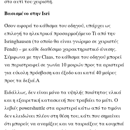
στο αυτί του χειριστή.
Βασισµένο στην Isri
Όσον αφορά το κάθισµα του οδηγού, υπάρχει ως
επιλογή το ηλεκτρικά προσαρµοζόµενο Ti από την
Isringhausen (το οποίο θα είναι γνώριµο σε χειριστές
Fendt) – µε κάθε διαθέσιµο χαρακτηριστικό άνεσης.
Σύµφωνα µε την Claas, το κάθισµα του οδηγού µπορεί
να περιστραφεί σε γωνία 10 µοιρών προς τα αριστερά
για εύκολη πρόσβαση και έξοδο και κατά 40 µοίρες
προς τα δεξιά.A
Ειδάλλως, δεν είναι µόνο τα υψηλής ποιότητας υλικά
και η εξαιρετική κατασκευή που τραβάει το µάτι. Ο
λεβιές powershuttle στα αριστερά κάτω από το τιµόνι
δεν κλειδώνει πλέον στη θέση του, κάτι που σηµαίνει
ότι µπορείς να αναµίξεις και να ταιριάξεις τα κουµπιά