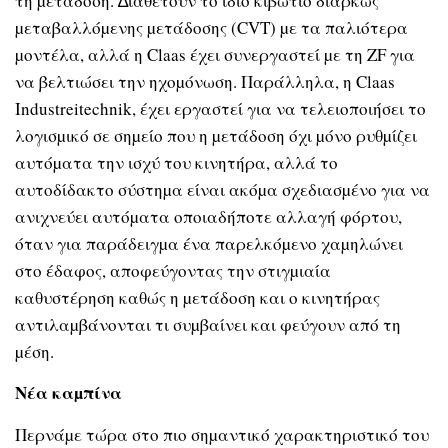
τη µετάδοση. ∆ιαθέτουν το ίδιο κιβώτιο διαρκώς
µεταβαλλόµενης µετάδοσης (CVT) µε τα παλιότερα
µοντέλα, αλλά η Claas έχει συνεργαστεί µε τη ZF για
να βελτιώσει την ηχοµόνωση. Παράλληλα, η Claas
Industreitechnik, έχει εργαστεί για να τελειοποιήσει το
λογισµικό σε σηµείο που η µετάδοση όχι µόνο ρυθµίζει
αυτόµατα την ισχύ του κινητήρα, αλλά το
αυτοδίδακτο σύστηµα είναι ακόµα σχεδιασµένο για να
ανιχνεύει αυτόµατα οποιαδήποτε αλλαγή φόρτου,
όταν για παράδειγµα ένα παρελκόµενο χαµηλώνει
στο έδαφος, αποφεύγοντας την στιγµιαία
καθυστέρηση καθώς η µετάδοση και ο κινητήρας
αντιλαµβάνονται τι συµβαίνει και φεύγουν από τη
µέση.
Νέα καµπίνα
Περνάµε τώρα στο πιο σηµαντικό χαρακτηριστικό του