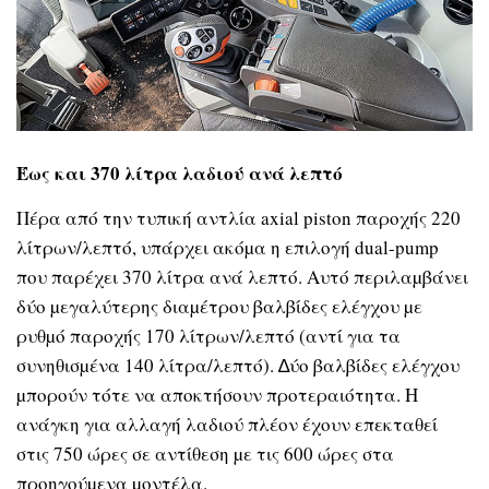
Έως και 370 λίτρα λαδιού ανά λεπτό
Πέρα από την τυπική αντλία axial piston παροχής 220
λίτρων/λεπτό, υπάρχει ακόµα η επιλογή dual-pump
που παρέχει 370 λίτρα ανά λεπτό. Αυτό περιλαµβάνει
δύο µεγαλύτερης διαµέτρου βαλβίδες ελέγχου µε
ρυθµό παροχής 170 λίτρων/λεπτό (αντί για τα
συνηθισµένα 140 λίτρα/λεπτό). ∆ύο βαλβίδες ελέγχου
µπορούν τότε να αποκτήσουν προτεραιότητα. Η
ανάγκη για αλλαγή λαδιού πλέον έχουν επεκταθεί
στις 750 ώρες σε αντίθεση µε τις 600 ώρες στα
προηγούµενα µοντέλα.