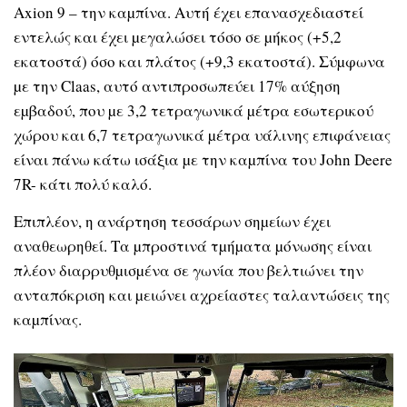
Axion 9 – την καµπίνα. Αυτή έχει επανασχεδιαστεί
εντελώς και έχει µεγαλώσει τόσο σε µήκος (+5,2
εκατοστά) όσο και πλάτος (+9,3 εκατοστά). Σύµφωνα
µε την Claas, αυτό αντιπροσωπεύει 17% αύξηση
εµβαδού, που µε 3,2 τετραγωνικά µέτρα εσωτερικού
χώρου και 6,7 τετραγωνικά µέτρα υάλινης επιφάνειας
είναι πάνω κάτω ισάξια µε την καµπίνα του John Deere
7R- κάτι πολύ καλό.
Επιπλέον, η ανάρτηση τεσσάρων σηµείων έχει
αναθεωρηθεί. Τα µπροστινά τµήµατα µόνωσης είναι
πλέον διαρρυθµισµένα σε γωνία που βελτιώνει την
ανταπόκριση και µειώνει αχρείαστες ταλαντώσεις της
καµπίνας.