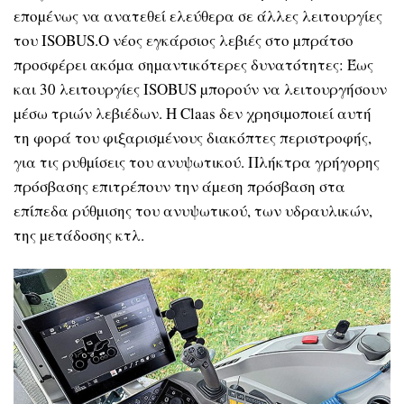
εποµένως να ανατεθεί ελεύθερα σε άλλες λειτουργίες
του ISOBUS.Ο νέος εγκάρσιος λεβιές στο µπράτσο
προσφέρει ακόµα σηµαντικότερες δυνατότητες: Έως
και 30 λειτουργίες ISOBUS µπορούν να λειτουργήσουν
µέσω τριών λεβιέδων. H Claas δεν χρησιµοποιεί αυτή
τη φορά του φιξαρισµένους διακόπτες περιστροφής,
για τις ρυθµίσεις του ανυψωτικού. Πλήκτρα γρήγορης
πρόσβασης επιτρέπουν την άµεση πρόσβαση στα
επίπεδα ρύθµισης του ανυψωτικού, των υδραυλικών,
της µετάδοσης κτλ.