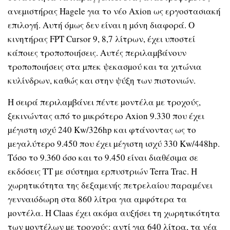
ανεµιστήρας Hagele για το νέο Axion ως εργοστασιακή
επιλογή. Αυτή όµως δεν είναι η µόνη διαφορά. Ο
κινητήρας FPT Cursor 9, 8,7 λίτρων, έχει υποστεί
κάποιες τροποποιήσεις. Αυτές περιλαµβάνουν
τροποποιήσεις στα µπεκ ψεκασµού και τα χιτώνια
κυλίνδρων, καθώς και στην ψύξη των πιστονιών.
Η σειρά περιλαµβάνει πέντε µοντέλα µε τροχούς,
ξεκινώντας από το µικρότερο Axion 9.330 που έχει
µέγιστη ισχύ 240 Kw/326hp και φτάνοντας ως το
µεγαλύτερο 9.450 που έχει µέγιστη ισχύ 330 Kw/448hp.
Τόσο το 9.360 όσο και το 9.450 είναι διαθέσιµα σε
εκδόσεις ΤΤ µε σύστηµα ερπυστριών Terra Trac. Η
χωρητικότητα της δεξαµενής πετρελαίου παραµένει
γενναιόδωρη στα 860 λίτρα για αµφότερα τα
µοντέλα. Η Claas έχει ακόµα αυξήσει τη χωρητικότητα
των µοντέλων µε τροχούς: αντί για 640 λίτρα, τα νέα