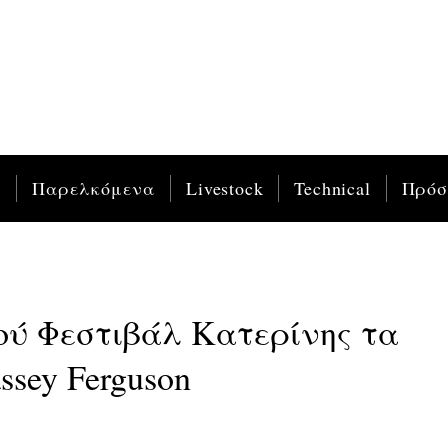
ς
Παρελκόμενα
Livestock
Technical
Πρό
ού Φεστιβάλ Κατερίνης τα
sey Ferguson