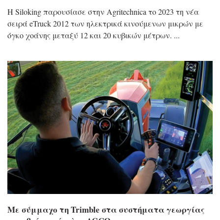
Η Siloking παρουσίασε στην Agritechnica το 2023 τη νέα
σειρά eTruck 2012 των ηλεκτρικά κινούμενων μικρών με
όγκο χοάνης μεταξύ 12 και 20 κυβικών μέτρων.
Με σύμμαχο τη Trimble στα συστήματα γεωργίας