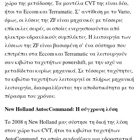
χώρο της μετάδοσης. Τα μοντέλα
CVT
της είναι δύο,
ήτοι τα
Eccom
και
Terramatic.
Σ’ αντίθεση με το
Vario,
όμως, οι λύσεις της
ZF
είναι μηχανικές με τέσσερις
επίκυκλες σειρές, οι οποίες ενεργοποιούνται από
ηλεκτρο-υδραυλικούς συμπλέκτες. Η λειτουργία των
λύσεων της
ZF
είναι βασισμένη σ’ ένα σύστημα που
επιτρέπει στα
Eccom
και
Terramatic
να λειτουργούν
σαν κιβώτιο ταχυτήτων
powershift,
με την ισχύ να
μεταδίδεται κυρίως μηχανικά. Σε τέσσερις ταχύτητες,
το κιβώτιο ταχυτήτων λειτουργεί σε πλήρως μηχανική
λειτουργία, διασφαλίζοντας την αποδοτικότητα με το
πέρασμα του χρόνου.
New Holland AutocCommand:
Η σύγχρονη λύση
Το 2008 η
New Holland
μας σύστησε τη δική της λύση
στον χώρο των
CVT
, ήτοι τα κιβώτια ταχυτήτων
AutoCommand,
τα οποία συνδυάζουν μια υδροστατική