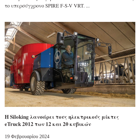
το υπερσύγχρονο SPIRE F-S-V VRT.
H Siloking λανσάρει τους ηλεκτρικούς μίκτες
eTruck 2012 των 12 και 20 κυβικών
19 Φεβρουαρίου 2024