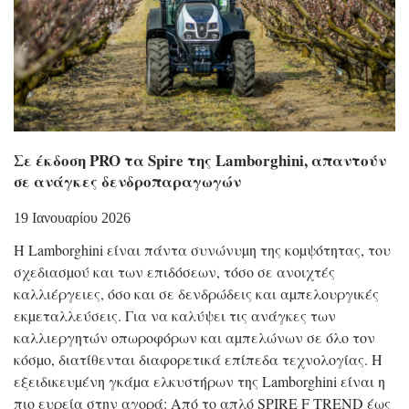
Σε έκδοση PRO τα Spire της Lamborghini, απαντούν
σε ανάγκες δενδροπαραγωγών
19 Ιανουαρίου 2026
Η Lamborghini είναι πάντα συνώνυµη της κοµψότητας, του
σχεδιασµού και των επιδόσεων, τόσο σε ανοιχτές
καλλιέργειες, όσο και σε δενδρώδεις και αµπελουργικές
εκµεταλλεύσεις. Για να καλύψει τις ανάγκες των
καλλιεργητών οπωροφόρων και αµπελώνων σε όλο τον
κόσµο, διατίθενται διαφορετικά επίπεδα τεχνολογίας. Η
εξειδικευµένη γκάµα ελκυστήρων της Lamborghini είναι η
πιο ευρεία στην αγορά: Από το απλό SPIRE F TREND έως