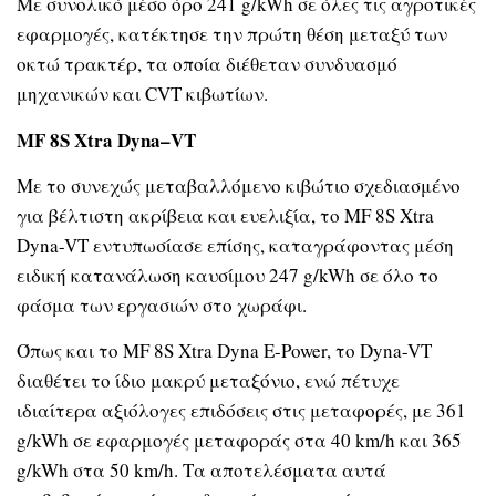
Με συνολικό μέσο όρο 241 g/kWh σε όλες τις αγροτικές
εφαρμογές, κατέκτησε την πρώτη θέση μεταξύ των
οκτώ τρακτέρ, τα οποία διέθεταν συνδυασμό
μηχανικών και CVT κιβωτίων.
MF
8
S
Xtra
Dyna
–
VT
Με το συνεχώς μεταβαλλόμενο κιβώτιο σχεδιασμένο
για βέλτιστη ακρίβεια και ευελιξία, το MF 8S Xtra
Dyna-VT εντυπωσίασε επίσης, καταγράφοντας μέση
ειδική κατανάλωση καυσίμου 247 g/kWh σε όλο το
φάσμα των εργασιών στο χωράφι.
Όπως και το MF 8S Xtra Dyna E-Power, το Dyna-VT
διαθέτει το ίδιο μακρύ μεταξόνιο, ενώ πέτυχε
ιδιαίτερα αξιόλογες επιδόσεις στις μεταφορές, με 361
g/kWh σε εφαρμογές μεταφοράς στα 40 km/h και 365
g/kWh στα 50 km/h. Τα αποτελέσματα αυτά