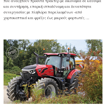
που αναζητούν προσιτά τρακτέρ µε οικονοµία σε καύσιµα
και συντήρηση, επαρκή ιπποδύναµη και δυνατότητα
συνεργασίας µε πληθώρα παρελκοµένων -από
χορτοκοπτικά και φρέζες έως µικρούς φορτωτές.