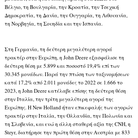
Βέλγιο, τη Βουλγαρία, την Κροατία, την Τσεχική
Δημοκρατία, τη Δανία, την Ουγγαρία, τη Λιθουανία,
τη Νορβηγία, τη Σουηδία και την Ισπανία.
Στη Γερμανία, τη δεύτερη μεγαλύτερη αγορά
τρακτέρ στην Ευρώπη, η John Deere εξασφάλισε τη
δεύτερη θέση με 5.899 και ποσοστό 19,4% επί των
30.345 μονάδων. Παρά την πτώση των ταξινομήσεων
κατά 17,2% από 2.011 μονάδες το 2022 σε 1.666 το
2023, η John Deere κατέλαβε επίσης τη δεύτερη θέση
στην Ιταλία, την τρίτη μεγαλύτερη αγορά της
Ευρώπης. Η New Holland ήταν επικεφαλής των αγορών
τρακτέρ στην Ιταλία, την Ολλανδία, την Πολωνία και
τη Σλοβενία, και ενώ η άλλη σταθερή αξία της CNH, η
Steyr, διατήρησε την πρώτη θέση στην Αυστρία με 833