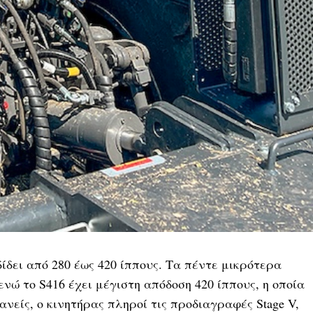
ίδει από 280 έως 420 ίππους. Τα πέντε μικρότερα
ενώ το S416 έχει μέγιστη απόδοση 420 ίππους, η οποία
ανείς, ο κινητήρας πληροί τις προδιαγραφές Stage V,