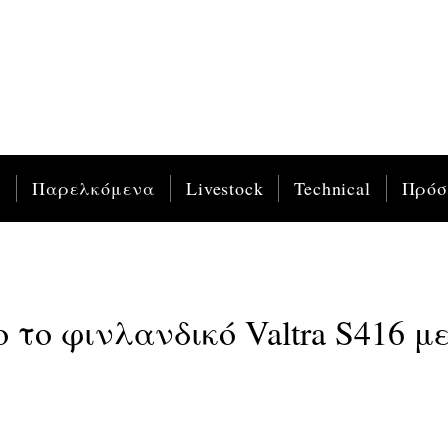
ς
Παρελκόμενα
Livestock
Technical
Πρό
 το φινλανδικό Valtra S416 μ