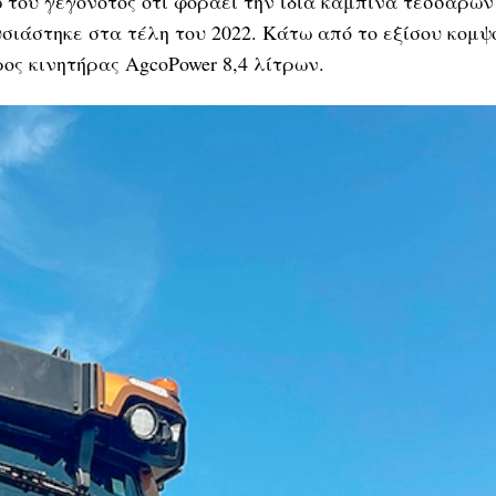
 του γεγονότος ότι φοράει την ίδια καμπίνα τεσσάρων
σιάστηκε στα τέλη του 2022. Κάτω από το εξίσου κομψ
ος κινητήρας AgcoPower 8,4 λίτρων.