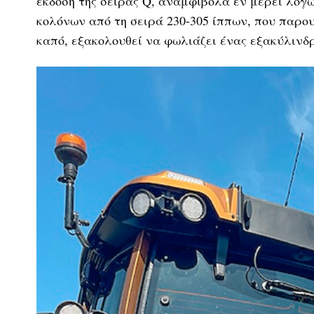
έκδοση της σειράς Q, αναμφίβολα εν μέρει λόγω
κολόνων από τη σειρά 230-305 ίππων, που παρου
καπό, εξακολουθεί να φωλιάζει ένας εξακύλινδρ