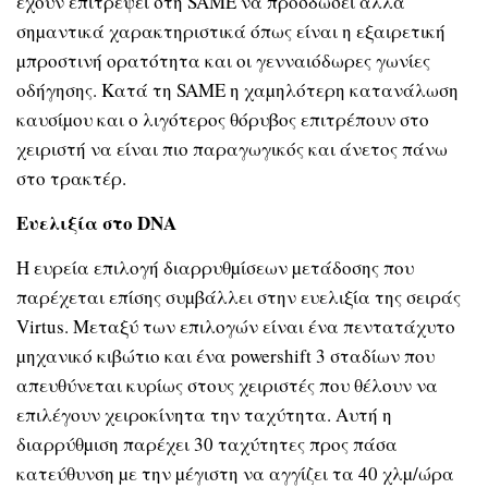
έχουν επιτρέψει στη SAME να προσδώσει άλλα
σηµαντικά χαρακτηριστικά όπως είναι η εξαιρετική
µπροστινή ορατότητα και οι γενναιόδωρες γωνίες
οδήγησης. Κατά τη SAME η χαµηλότερη κατανάλωση
καυσίµου και ο λιγότερος θόρυβος επιτρέπουν στο
χειριστή να είναι πιο παραγωγικός και άνετος πάνω
στο τρακτέρ.
Ευελιξία στο DNA
Η ευρεία επιλογή διαρρυθµίσεων µετάδοσης που
παρέχεται επίσης συµβάλλει στην ευελιξία της σειράς
Virtus. Μεταξύ των επιλογών είναι ένα πεντατάχυτο
µηχανικό κιβώτιο και ένα powershift 3 σταδίων που
απευθύνεται κυρίως στους χειριστές που θέλουν να
επιλέγουν χειροκίνητα την ταχύτητα. Αυτή η
διαρρύθµιση παρέχει 30 ταχύτητες προς πάσα
κατεύθυνση µε την µέγιστη να αγγίζει τα 40 χλµ/ώρα