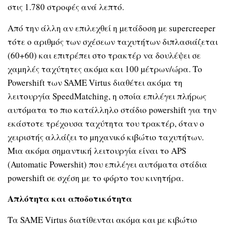
στις 1.780 στροφές ανά λεπτό.
Από την άλλη αν επιλεχθεί η µετάδοση µε supercreeper
τότε ο αριθµός των σχέσεων ταχυτήτων διπλασιάζεται
(60+60) και επιτρέπει στο τρακτέρ να δουλέψει σε
χαµηλές ταχύτητες ακόµα και 100 µέτρων/ώρα. Το
Powershift των SAME Virtus διαθέτει ακόµα τη
λειτουργία SpeedMatching, η οποία επιλέγει πλήρως
αυτόµατα το πιο κατάλληλο στάδιο powershift για την
εκάστοτε τρέχουσα ταχύτητα του τρακτέρ, όταν ο
χειριστής αλλάζει το µηχανικό κιβώτιο ταχυτήτων.
Μια ακόµα σηµαντική λειτουργία είναι το APS
(Automatic Powershit) που επιλέγει αυτόµατα στάδια
powershift σε σχέση µε το φόρτο του κινητήρα.
Απλότητα και αποδοτικότητα
Τα SAME Virtus διατίθενται ακόµα και µε κιβώτιο