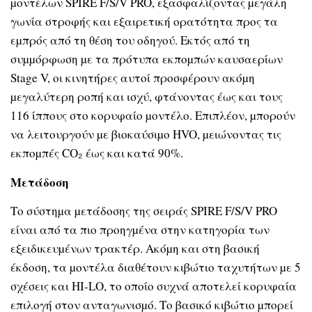
µοντέλων SPIRE F/S/V PRO, εξασφαλίζοντας µεγάλη
γωνία στροφής και εξαιρετική ορατότητα προς τα
εµπρός από τη θέση του οδηγού. Εκτός από τη
συµµόρφωση µε τα πρότυπα εκποµπών καυσαερίων
Stage V, οι κινητήρες αυτοί προσφέρουν ακόµη
µεγαλύτερη ροπή και ισχύ, φτάνοντας έως και τους
116 ίππους στο κορυφαίο µοντέλο. Επιπλέον, µπορούν
να λειτουργούν µε βιοκαύσιµο HVO, µειώνοντας τις
εκποµπές CO₂ έως και κατά 90%.
Μετάδοση
Το σύστηµα µετάδοσης της σειράς SPIRE F/S/V PRO
είναι από τα πιο προηγµένα στην κατηγορία των
εξειδικευµένων τρακτέρ. Ακόµη και στη βασική
έκδοση, τα µοντέλα διαθέτουν κιβώτιο ταχυτήτων µε 5
σχέσεις και HI-LO, το οποίο συχνά αποτελεί κορυφαία
επιλογή στον ανταγωνισµό. Το βασικό κιβώτιο µπορεί