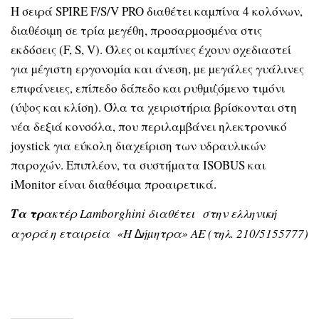
Η σειρά SPIRE F/S/V PRO διαθέτει καµπίνα 4 κολόνων,
διαθέσιµη σε τρία µεγέθη, προσαρµοσµένα στις
εκδόσεις (F, S, V). Όλες οι καµπίνες έχουν σχεδιαστεί
για µέγιστη εργονοµία και άνεση, µε µεγάλες γυάλινες
επιφάνειες, επίπεδο δάπεδο και ρυθµιζόµενο τιµόνι
(ύψος και κλίση). Όλα τα χειριστήρια βρίσκονται στη
νέα δεξιά κονσόλα, που περιλαµβάνει ηλεκτρονικό
joystick για εύκολη διαχείριση των υδραυλικών
παροχών. Επιπλέον, τα συστήµατα ISOBUS και
iMonitor είναι διαθέσιµα προαιρετικά.
Τα τρ
ακτέρ Lamborghini διαθέτει στην ελληνική
αγορά η εταιρεία «Η ∆ήµητρα» ΑΕ (τηλ. 210/5155777)