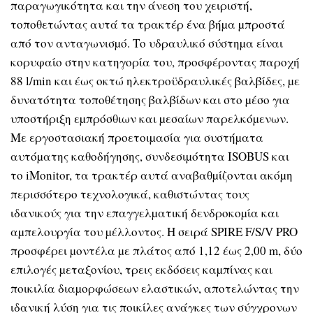
παραγωγικότητα και την άνεση του χειριστή,
τοποθετώντας αυτά τα τρακτέρ ένα βήµα µπροστά
από τον ανταγωνισµό. Το υδραυλικό σύστηµα είναι
κορυφαίο στην κατηγορία του, προσφέροντας παροχή
88 l/min και έως οκτώ ηλεκτροϋδραυλικές βαλβίδες, µε
δυνατότητα τοποθέτησης βαλβίδων και στο µέσο για
υποστήριξη εµπρόσθιων και µεσαίων παρελκόµενων.
Με εργοστασιακή προετοιµασία για συστήµατα
αυτόµατης καθοδήγησης, συνδεσιµότητα ISOBUS και
το iMonitor, τα τρακτέρ αυτά αναβαθµίζονται ακόµη
περισσότερο τεχνολογικά, καθιστώντας τους
ιδανικούς για την επαγγελµατική δενδροκοµία και
αµπελουργία του µέλλοντος. Η σειρά SPIRE F/S/V PRO
προσφέρει µοντέλα µε πλάτος από 1,12 έως 2,00 m, δύο
επιλογές µεταξονίου, τρεις εκδόσεις καµπίνας και
ποικιλία διαµορφώσεων ελαστικών, αποτελώντας την
ιδανική λύση για τις ποικίλες ανάγκες των σύγχρονων