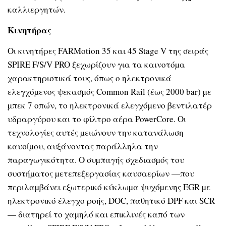
καλλιεργητών.
Κινητήρας
Οι κινητήρες FARMotion 35 και 45 Stage V της σειράς
SPIRE F/S/V PRO ξεχωρίζουν για τα καινοτόµα
χαρακτηριστικά τους, όπως ο ηλεκτρονικά
ελεγχόµενος ψεκασµός Common Rail (έως 2000 bar) µε
µπεκ 7 οπών, το ηλεκτρονικά ελεγχόµενο βεντιλατέρ
υδραργύρου και το φίλτρο αέρα PowerCore. Οι
τεχνολογίες αυτές µειώνουν την κατανάλωση
καυσίµου, αυξάνοντας παράλληλα την
παραγωγικότητα. Ο συµπαγής σχεδιασµός του
συστήµατος µετεπεξεργασίας καυσαερίων —που
περιλαµβάνει εξωτερικό κύκλωµα ψυχόµενης EGR µε
ηλεκτρονικό έλεγχο ροής, DOC, παθητικό DPF και SCR
— διατηρεί το χαµηλό και επικλινές καπό των