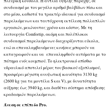
πλευρική κονσόλα. Η αντλία υψηλής παροχής, σε
συνδυασµό µε τον µεγάλο αριθµό βαλβίδων πίσω και
στο µέσο, καθιστά τα τρακτέρ ιδανικά για συνδυασµό
παρελκόµενων και ταυτόχρονη εκτέλεση πολλαπλών
εργασιών, µειώνοντας χρόνο και κόστος. Με τη
λειτουργία Comfortip, ακόµη και πολύπλοκοι
συνδυασµοί παρελκόµενων διαχειρίζονται εύκολα,
ενώ οι επαναλαµβανόµενες κινήσεις µπορούν να
καταγραφούν και να επαναληφθούν αυτόµατα µε το
πάτηµα ενός κουµπιού. Το ηλεκτρονικό οπίσθιο
υδραυλικό αποτελεί µέρος του βασικού εξοπλισµού,
προσφέρει µέγιστη ανυψωτική ικανότητα 3130 kg
(2600 kg για τα µοντέλα S και V), µε δυνατότητα
αύξησης έως 3940 kg, και διαθέτει σύστηµα απόσβεσης
κραδασµών παρελκόµενων.
Άνεση σε επίπεδο Pro.