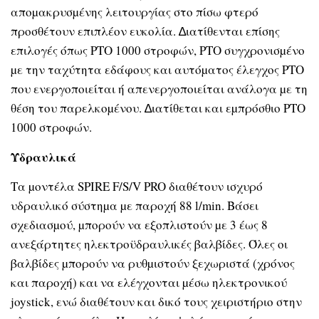
αποµακρυσµένης λειτουργίας στο πίσω φτερό
προσθέτουν επιπλέον ευκολία. ∆ιατίθενται επίσης
επιλογές όπως PTO 1000 στροφών, PTO συγχρονισµένο
µε την ταχύτητα εδάφους και αυτόµατος έλεγχος PTO
που ενεργοποιείται ή απενεργοποιείται ανάλογα µε τη
θέση του παρελκοµένου. ∆ιατίθεται και εµπρόσθιο PTO
1000 στροφών.
Υδραυλικά
Τα µοντέλα SPIRE F/S/V PRO διαθέτουν ισχυρό
υδραυλικό σύστηµα µε παροχή 88 l/min. Βάσει
σχεδιασµού, µπορούν να εξοπλιστούν µε 3 έως 8
ανεξάρτητες ηλεκτροϋδραυλικές βαλβίδες. Όλες οι
βαλβίδες µπορούν να ρυθµιστούν ξεχωριστά (χρόνος
και παροχή) και να ελέγχονται µέσω ηλεκτρονικού
joystick, ενώ διαθέτουν και δικό τους χειριστήριο στην