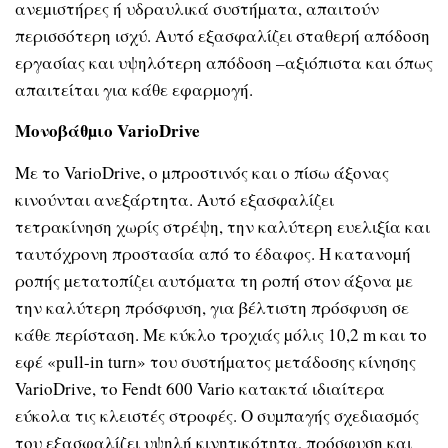
ανεµιστήρες ή υδραυλικά συστήµατα, απαιτούν
περισσότερη ισχύ. Αυτό εξασφαλίζει σταθερή απόδοση
εργασίας και υψηλότερη απόδοση –αξιόπιστα και όπως
απαιτείται για κάθε εφαρµογή.
Μονοβάθµιο VarioDrive
Με το VarioDrive, ο µπροστινός και ο πίσω άξονας
κινούνται ανεξάρτητα. Αυτό εξασφαλίζει
τετρακίνηση χωρίς στρέψη, την καλύτερη ευελιξία και
ταυτόχρονη προστασία από το έδαφος. Η κατανοµή
ροπής µετατοπίζει αυτόµατα τη ροπή στον άξονα µε
την καλύτερη πρόσφυση, για βέλτιστη πρόσφυση σε
κάθε περίσταση. Με κύκλο τροχιάς µόλις 10,2 m και το
εφέ «pull-in turn» του συστήµατος µετάδοσης κίνησης
VarioDrive, το Fendt 600 Vario κατακτά ιδιαίτερα
εύκολα τις κλειστές στροφές. Ο συµπαγής σχεδιασµός
του εξασφαλίζει υψηλή κινητικότητα, πρόσφυση και