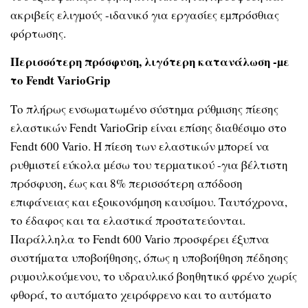
ακριβείς ελιγµούς -ιδανικό για εργασίες εµπρόσθιας
φόρτωσης.
Περισσότερη πρόσφυση, λιγότερη κατανάλωση -µε
το Fendt VarioGrip
Το πλήρως ενσωµατωµένο σύστηµα ρύθµισης πίεσης
ελαστικών Fendt VarioGrip είναι επίσης διαθέσιµο στο
Fendt 600 Vario. Η πίεση των ελαστικών µπορεί να
ρυθµιστεί εύκολα µέσω του τερµατικού -για βέλτιστη
πρόσφυση, έως και 8% περισσότερη απόδοση
επιφάνειας και εξοικονόµηση καυσίµου. Ταυτόχρονα,
το έδαφος και τα ελαστικά προστατεύονται.
Παράλληλα το Fendt 600 Vario προσφέρει έξυπνα
συστήµατα υποβοήθησης, όπως η υποβοήθηση πέδησης
ρυµουλκούµενου, το υδραυλικό βοηθητικό φρένο χωρίς
φθορά, το αυτόµατο χειρόφρενο και το αυτόµατο