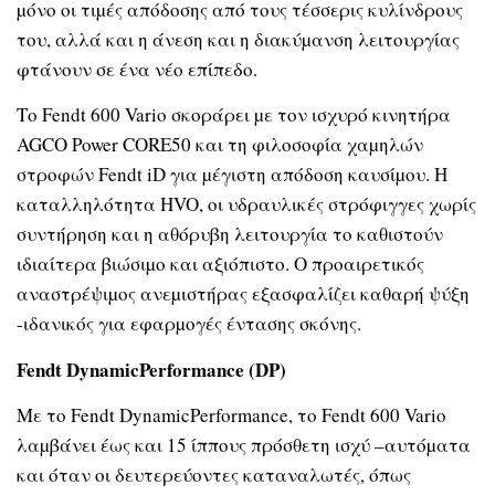
µόνο οι τιµές απόδοσης από τους τέσσερις κυλίνδρους
του, αλλά και η άνεση και η διακύµανση λειτουργίας
φτάνουν σε ένα νέο επίπεδο.
Το Fendt 600 Vario σκοράρει µε τον ισχυρό κινητήρα
AGCO Power CORE50 και τη φιλοσοφία χαµηλών
στροφών Fendt iD για µέγιστη απόδοση καυσίµου. Η
καταλληλότητα HVO, οι υδραυλικές στρόφιγγες χωρίς
συντήρηση και η αθόρυβη λειτουργία το καθιστούν
ιδιαίτερα βιώσιµο και αξιόπιστο. Ο προαιρετικός
αναστρέψιµος ανεµιστήρας εξασφαλίζει καθαρή ψύξη
-ιδανικός για εφαρµογές έντασης σκόνης.
Fendt DynamicPerformance (DP)
Με το Fendt DynamicPerformance, το Fendt 600 Vario
λαµβάνει έως και 15 ίππους πρόσθετη ισχύ –αυτόµατα
και όταν οι δευτερεύοντες καταναλωτές, όπως