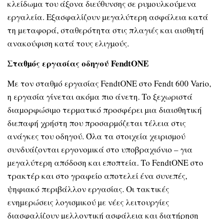
κλείδωµα του άξονα διεύθυνσης σε ρυµουλκούµενα
εργαλεία. Εξασφαλίζουν µεγαλύτερη ασφάλεια κατά
τη µεταφορά, σταθερότητα στις πλαγιές και αισθητή
ανακούφιση κατά τους ελιγµούς.
Σταθµός εργασίας οδηγού FendtONE
Με τον σταθµό εργασίας FendtONE στο Fendt 600 Vario,
η εργασία γίνεται ακόµα πιο άνετη. Το ξεχωριστά
διαµορφώσιµο τερµατικό προσφέρει µια διαισθητική
διεπαφή χρήστη που προσαρµόζεται τέλεια στις
ανάγκες του οδηγού. Όλα τα στοιχεία χειρισµού
συνδυάζονται εργονοµικά στο υποβραχιόνιο – για
µεγαλύτερη απόδοση και εποπτεία. Το FendtONE στο
τρακτέρ και στο γραφείο αποτελεί ένα συνεπές,
ψηφιακό περιβάλλον εργασίας. Οι τακτικές
ενηµερώσεις λογισµικού µε νέες λειτουργίες
διασφαλίζουν µελλοντική ασφάλεια και διατήρηση