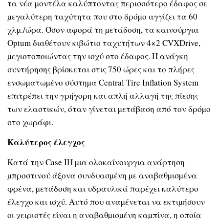
τα νέα µοντέλα καλύπτοντας περισσότερο έδαφος σε
µεγαλύτερη ταχύτητα που στο δρόµο αγγίζει τα 60
χλµ./ώρα. Όσον αφορά τη µετάδοση, τα καινούργια
Optum διαθέτουν κιβώτιο ταχυτήτων 4×2 CVXDrive,
µεγιστοποιώντας την ισχύ στο έδαφος. Η ανάγκη
συντήρησης βρίσκεται στις 750 ώρες και το πλήρες
ενσωµατωµένο σύστηµα Central Τire Inflation System
επιτρέπει την γρήγορη και απλή αλλαγή της πίεσης
των ελαστικών, όταν γίνεται µετάβαση από τον δρόµο
στο χωράφι.
Καλύτερος έλεγχος
Κατά την Case IH µια ολοκαίνουργια ανάρτηση
µπροστινού άξονα συνδυασµένη µε αναβαθµισµένα
φρένα, µετάδοση και υδραυλικά παρέχει καλύτερο
έλεγχο και ισχύ. Αυτό που αναµένεται να εκτιµήσουν
οι χειριστές είναι η αναβαθµισµένη καµπίνα, η οποία