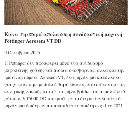
Κάνει τη σπορά απόλαυση η συνδυαστική μηχανή
Pöttinger Aerosem VT DD
9 Οκτωβρίου 2025
Η Pottinger δεν προσφέρει µόνο ένα συνδυασµό
µπροστινής χοάνης και πίσω δισκοσβάρνας, αλλά και την
ηµι-αναρτώµενη Aerosem VT, ένα µηχάνηµα κατάλληλο
για χωράφια µε µεσαίο ή βαρύ έδαφος. Στο επίκεντρο της
κεντρικής δοκιµής αυτού του µήνα βρίσκεται το µοντέλο 5
µέτρων, VT5000 DD που µαζί µε το έτερο συνδυαστικό
µηχάνηµα 6 µέτρων παρουσιάστηκε πρώτη φορά το 2021.