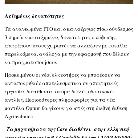
Αυξηµένες δυνατότητες
Τα ανανεωµένα PTO και ο καινούργιος πίσω σύνδεσµος
3 σηµείων µε αυξηµένες δυνατότητες ανύψωσης,
επιτρέπουν στους χειριστές να αλλάζουν µε ευκολία
παρελκόµενα, ανάλογα µε την εφαρµογή που θέλουν
να πραγµατοποιήσουν.
Προκειµένου οι νέοι ελκυστήρες να µπορέσουν να
ανταποκριθούν αποτελεσµατικά σε απαιτητικές
εργασίες διατίθενται ακόµα διπλές υδραυλικές
αντλίες. Περισσότερες πληροφορίες για τα νέα
µοντέλα Optum θα γίνουν γνωστές στη διεθνή έκθεση
Agritechnica.
Τα µηχανήµατα της Case διαθέτει
στην ελληνική
αγορά η εταιρεία
P J Condellis SA (τηλ 210/3408800)