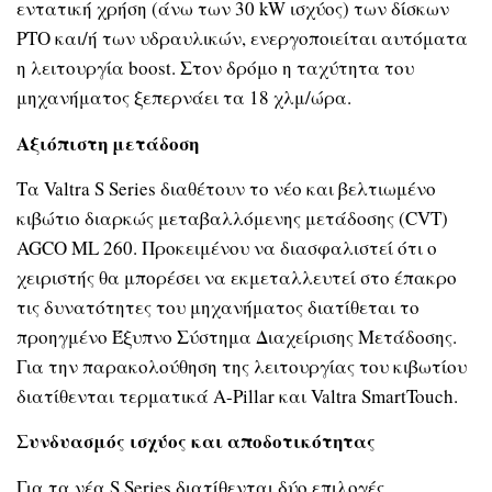
εντατική χρήση (άνω των
30 kW
ισχύος) των δίσκων
PTO
και/ή των υδραυλικών, ενεργοποιείται αυτόματα
η λειτουργία
boost.
Στον δρόμο η ταχύτητα του
μηχανήματος ξεπερνάει τα 18 χλμ/ώρα.
Αξιόπιστη μετάδοση
Τα
Valtra S Series
διαθέτουν το νέο και βελτιωμένο
κιβώτιο διαρκώς μεταβαλλόμενης μετάδοσης (
CVT)
AGCO ML 260.
Προκειμένου να διασφαλιστεί ότι ο
χειριστής θα μπορέσει να εκμεταλλευτεί στο έπακρο
τις δυνατότητες του μηχανήματος διατίθεται το
προηγμένο Έξυπνο Σύστημα Διαχείρισης Μετάδοσης.
Για την παρακολούθηση της λειτουργίας του κιβωτίου
διατίθενται τερματικά
A-Pillar
και
Valtra SmartTouch.
Συνδυασμός ισχύος και αποδοτικότητας
Για τα νέα
S Series
διατίθενται δύο επιλογές