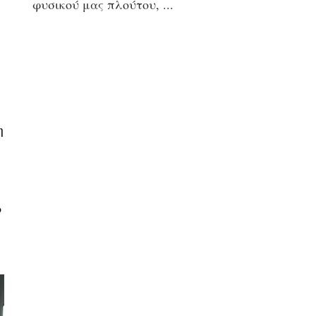
φυσικού μας πλούτου,
η
ο