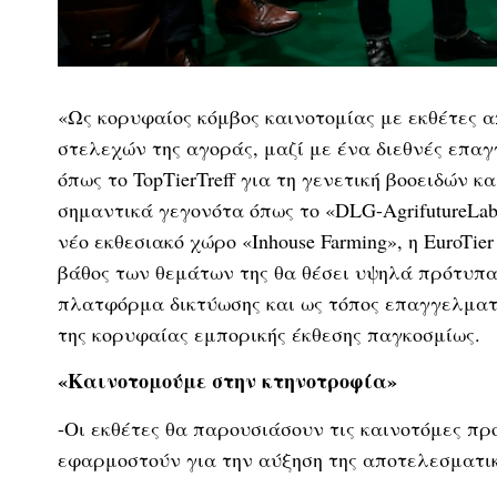
«Ως κορυφαίος κόμβος καινοτομίας με εκθέτες
στελεχών της αγοράς, μαζί με ένα διεθνές επ
όπως το TopTierTreff για τη γενετική βοοειδών 
σημαντικά γεγονότα όπως το «DLG-AgrifutureLab
νέο εκθεσιακό χώρο «Inhouse Farming», η EuroTie
βάθος των θεμάτων της θα θέσει υψηλά πρότυπα
πλατφόρμα δικτύωσης και ως τόπος επαγγελματικ
της κορυφαίας εμπορικής έκθεσης παγκοσμίως.
«Καινοτομούμε στην κτηνοτροφία»
-Οι εκθέτες θα παρουσιάσουν τις καινοτόμες πρ
εφαρμοστούν για την αύξηση της αποτελεσματικ