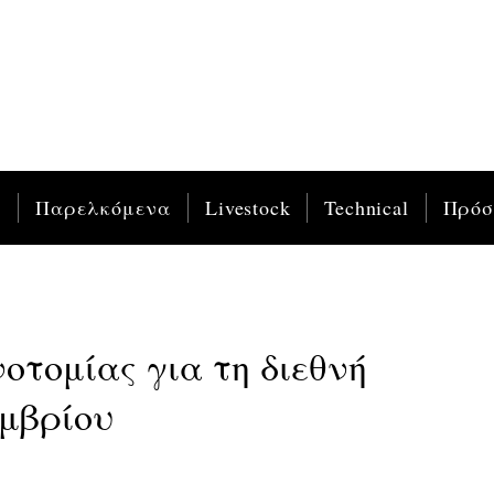
ς
Παρελκόμενα
Livestock
Technical
Πρό
νοτομίας για τη διεθνή
εμβρίου