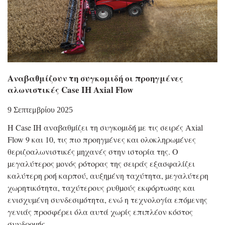
Αναβαθμίζουν τη συγκομιδή οι προηγμένες
αλωνιστικές Case IH Axial Flow
9 Σεπτεμβρίου 2025
Η Case IH αναβαθµίζει τη συγκοµιδή µε τις σειρές Axial
Flow 9 και 10, τις πιο προηγµένες και ολοκληρωµένες
θεριζοαλωνιστικές µηχανές στην ιστορία της. Ο
µεγαλύτερος µονός ρότορας της σειράς εξασφαλίζει
καλύτερη ροή καρπού, αυξηµένη ταχύτητα, µεγαλύτερη
χωρητικότητα, ταχύτερους ρυθµούς εκφόρτωσης και
ενισχυµένη συνδεσιµότητα, ενώ η τεχνολογία επόµενης
γενιάς προσφέρει όλα αυτά χωρίς επιπλέον κόστος
συνδροµής.