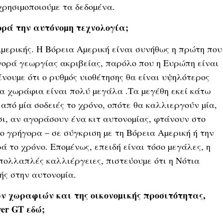
χρησιµοποιούµε τα δεδοµένα.
ορά την αυτόνοµη τεχνολογία;
Αµερικής. Η Βόρεια Αµερική είναι συνήθως η πρώτη που
αγορά γεωργίας ακριβείας, παρόλο που η Ευρώπη είναι
ουµε ότι ο ρυθµός υιοθέτησης θα είναι υψηλότερος
 τα χωράφια είναι πολύ µεγάλα .Τα µεγέθη εκεί κάτω
από µία σοδειές το χρόνο, οπότε θα καλλιεργούν µία,
τσι, αν αγοράσουν ένα κιτ αυτονοµίας, φτάνουν στο
ο γρήγορα – σε σύγκριση µε τη Βόρεια Αµερική ή την
ά το χρόνο. Εποµένως, επειδή είναι τόσο µεγάλες, η
πολλαπλές καλλιέργειες, πιστεύουµε ότι η Νότια
ής στην αυτονοµία.
ν χωραφιών και της οικονοµικής προσιτότητας,
ver GT εδώ;