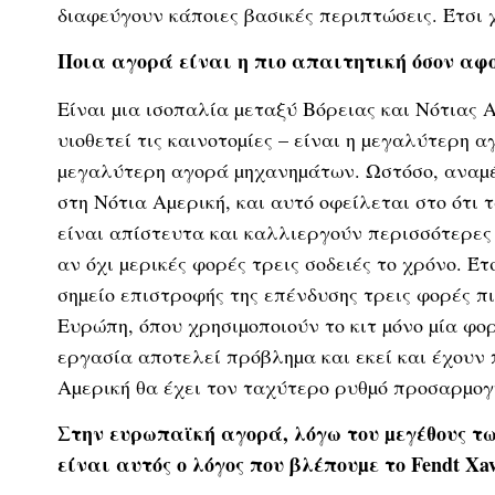
διαφεύγουν κάποιες βασικές περιπτώσεις. Έτσι 
Ποια αγορά είναι η πιο απαιτητική όσον αφ
Είναι µια ισοπαλία µεταξύ Βόρειας και Νότιας 
υιοθετεί τις καινοτοµίες – είναι η µεγαλύτερη 
µεγαλύτερη αγορά µηχανηµάτων. Ωστόσο, αναµέν
στη Νότια Αµερική, και αυτό οφείλεται στο ότι
είναι απίστευτα και καλλιεργούν περισσότερες 
αν όχι µερικές φορές τρεις σοδειές το χρόνο. Έ
σηµείο επιστροφής της επένδυσης τρεις φορές πι
Ευρώπη, όπου χρησιµοποιούν το κιτ µόνο µία φορ
εργασία αποτελεί πρόβληµα και εκεί και έχουν 
Αµερική θα έχει τον ταχύτερο ρυθµό προσαρµογ
Στην ευρωπαϊκή αγορά, λόγω του µεγέθους τω
είναι αυτός ο λόγος που βλέπουµε το Fendt Xa