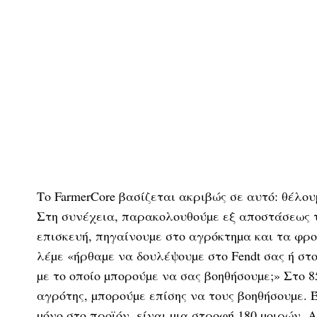
Το FarmerCore βασίζεται ακριβώς σε αυτό: θέλο
Στη συνέχεια, παρακολουθούµε εξ αποστάσεως τ
επισκευή, πηγαίνουµε στο αγρόκτηµα και τα φρ
λέµε «ήρθαµε να δουλέψουµε στο Fendt σας ή στ
µε το οποίο µπορούµε να σας βοηθήσουµε;» Στο
αγρότης, µπορούµε επίσης να τους βοηθήσουµε. 
µόνο στο προϊόν, είναι µια στροφή 180 µοιρών. Α