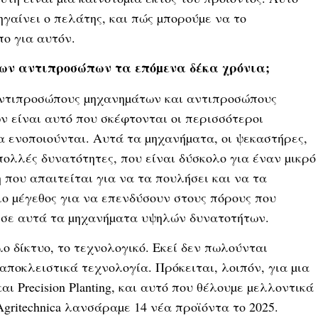
αίνει ο πελάτης, και πώς µπορούµε να το
πο για αυτόν.
των αντιπροσώπων τα επόµενα δέκα χρόνια;
αντιπροσώπους µηχανηµάτων και αντιπροσώπους
ν είναι αυτό που σκέφτονται οι περισσότεροι
να ενοποιούνται. Αυτά τα µηχανήµατα, οι ψεκαστήρες,
πολλές δυνατότητες, που είναι δύσκολο για έναν µικρό
 που απαιτείται για να τα πουλήσει και να τα
ιο µέγεθος για να επενδύσουν στους πόρους που
ς σε αυτά τα µηχανήµατα υψηλών δυνατοτήτων.
 δίκτυο, το τεχνολογικό. Εκεί δεν πωλούνται
αποκλειστικά τεχνολογία. Πρόκειται, λοιπόν, για µια
 Precision Planting, και αυτό που θέλουµε µελλοντικά
gritechnica λανσάραµε 14 νέα προϊόντα το 2025.