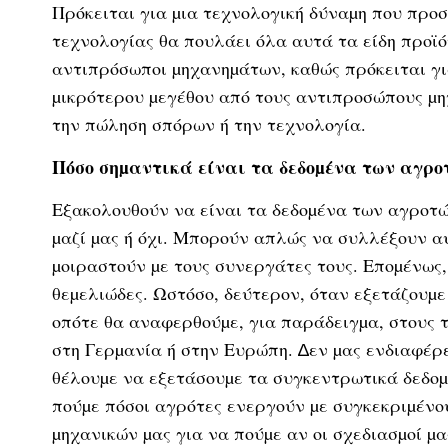
Πρόκειται για µια τεχνολογική δύναµη που προσ
τεχνολογίας θα πουλάει όλα αυτά τα είδη προϊό
αντιπρόσωποι µηχανηµάτων, καθώς πρόκειται γι
µικρότερου µεγέθου από τους αντιπροσώπους µ
την πώληση σπόρων ή την τεχνολογία.
Πόσο σηµαντικά είναι τα δεδοµένα των αγρο
Εξακολουθούν να είναι τα δεδοµένα των αγροτώ
µαζί µας ή όχι. Μπορούν απλώς να συλλέξουν αυ
µοιραστούν µε τους συνεργάτες τους. Εποµένως,
θεµελιώδες. Ωστόσο, δεύτερον, όταν εξετάζουµε
οπότε θα αναφερθούµε, για παράδειγµα, στους τ
στη Γερµανία ή στην Ευρώπη. ∆εν µας ενδιαφέρε
θέλουµε να εξετάσουµε τα συγκεντρωτικά δεδοµ
πούµε πόσοι αγρότες ενεργούν µε συγκεκριµένου
µηχανικών µας για να πούµε αν οι σχεδιασµοί µ