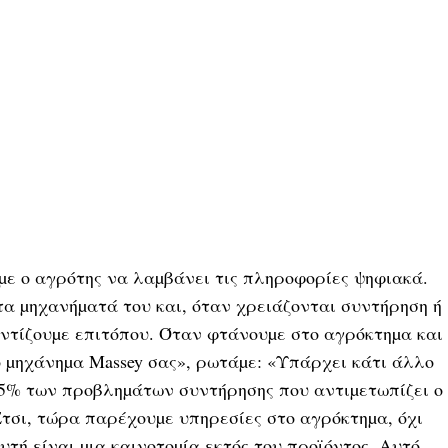
υµε ο αγρότης να λαµβάνει τις πληροφορίες ψηφιακά.
α µηχανήµατά του και, όταν χρειάζονται συντήρηση ή
οντίζουµε επιτόπου. Όταν φτάνουµε στο αγρόκτηµα και
ο µηχάνηµα Massey σας», ρωτάµε: «Υπάρχει κάτι άλλο
 85% των προβληµάτων συντήρησης που αντιµετωπίζει ο
Έτσι, τώρα παρέχουµε υπηρεσίες στο αγρόκτηµα, όχι
υτή είναι µια καινοτοµία εκτός του προϊόντος. Αυτό