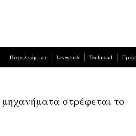
ς
Παρελκόμενα
Livestock
Technical
Πρό
α μηχανήματα στρέφεται το