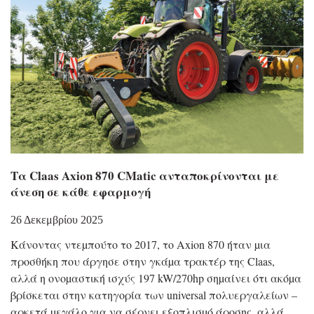
Τα Claas Axion 870 CMatic ανταποκρίνονται με
άνεση σε κάθε εφαρμογή
26 Δεκεμβρίου 2025
Κάνοντας ντεµπούτο το 2017, το Axion 870 ήταν µια
προσθήκη που άργησε στην γκάµα τρακτέρ της Claas,
αλλά η ονοµαστική ισχύς 197 kW/270hp σηµαίνει ότι ακόµα
βρίσκεται στην κατηγορία των universal πολυεργαλείων –
αρκετά µεγάλο για να σέρνει εξοπλισµό άροσης, αλλά