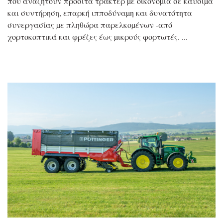
που αναζητούν προσιτά τρακτέρ µε οικονοµία σε καύσιµα
και συντήρηση, επαρκή ιπποδύναµη και δυνατότητα
συνεργασίας µε πληθώρα παρελκοµένων -από
χορτοκοπτικά και φρέζες έως µικρούς φορτωτές.