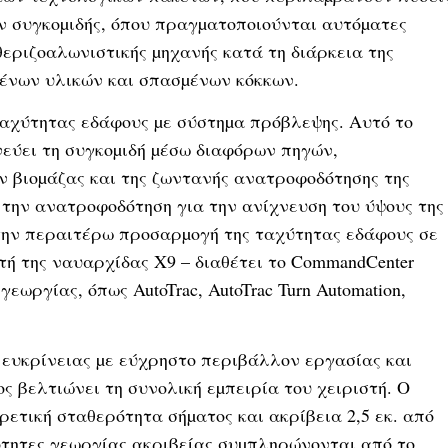
ν συγκοµιδής, όπου πραγµατοποιούνται αυτόµατες
εριζοαλωνιστικής µηχανής κατά τη διάρκεια της
ξένων υλικών και σπασµένων κόκκων.
 ταχύτητας εδάφους µε σύστηµα πρόβλεψης. Αυτό το
νεύει τη συγκοµιδή µέσω διαφόρων πηγών,
βιοµάζας και της ζωντανής ανατροφοδότησης της
 την ανατροφοδότηση για την ανίχνευση του ύψους της
 την περαιτέρω προσαρµογή της ταχύτητας εδάφους σε
υτή της ναυαρχίδας X9 – διαθέτει το CommandCenter
γεωργίας, όπως AutoTrac, AutoTrac Turn Automation,
 ευκρίνειας µε εύχρηστο περιβάλλον εργασίας και
ς βελτιώνει τη συνολική εµπειρία του χειριστή. Ο
ρετική σταθερότητα σήµατος και ακρίβεια 2,5 εκ. από
τητες γεωργίας ακριβείας συµπληρώνονται από το