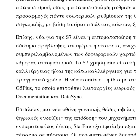
αυτοµατισµού, όπως η αυτοµατοποίηση ρυθµίσεω
προσαρµογές πέντε εσωτερικών ρυθµίσεων της θ
συγκοµιδής, µε βάση τα όρια απώλειας κόκκων, 
Επίσης, νέα για την S7 είναι η αυτοµατοποίηση
σύστηµα πρόβλεψης, αναφέρει η εταιρεία, ανιχ
συµπεριλαµβανοµένων των δορυφορικών χαρτών 
κάµερας αυτοµατισµού. Το S7 χρησιµοποιεί αυτή
καλλιέργειας ή/και της κάτω καλλιέργειας για
πραγµατικό χρόνο. Η νέα καµπίνα – η ίδια µε α
G5Plus, το οποίο επιτρέπει λειτουργίες ευφυούς 
Documentation και DataSync.
Επιπλέον, µια νέα οθόνη γωνιακής θέσης υψηλής
ψηφιακές ενδείξεις της απόδοσης του µηχανήµατο
ενσωµατωµένος δέκτης StarFire εξασφαλίζει εξαι
πέρασµα σε πέρασµα. Οι ενσωµατωµένες δυνατό