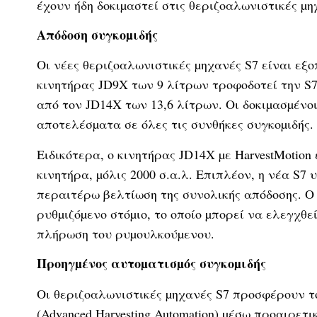
έχουν ήδη δοκιµαστεί στις θεριζοαλωνιστικές µη
Απόδοση συγκοµιδής
Οι νέες θεριζοαλωνιστικές µηχανές S7 είναι εξο
κινητήρας JD9X των 9 λίτρων τροφοδοτεί την S7 
από τον JD14X των 13,6 λίτρων. Οι δοκιµασµένο
αποτελέσµατα σε όλες τις συνθήκες συγκοµιδής.
Ειδικότερα, ο κινητήρας JD14X µε HarvestMotion
κινητήρα, µόλις 2000 σ.α.λ. Επιπλέον, η νέα S7
περαιτέρω βελτίωση της συνολικής απόδοσης. Ο 
ρυθµιζόµενο στόµιο, το οποίο µπορεί να ελεγχθ
πλήρωση του ρυµουλκούµενου.
Προηγµένος αυτοµατισµός συγκοµιδής
Οι θεριζοαλωνιστικές µηχανές S7 προσφέρουν τ
(Advanced Harvesting Automation) µέσω προαιρε