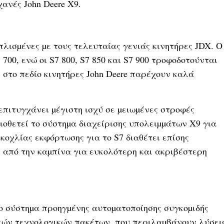
χανές John Deere X9.
πλισµένες µε τους τελευταίας γενιάς κινητήρες JDX. Ο
700, ενώ οι S7 800, S7 850 και S7 900 τροφοδοτούνται
ι στο πεδίο κινητήρες John Deere παρέχουν καλά
 επιτυγχάνει µέγιστη ισχύ σε µειωµένες στροφές
 υιοθετεί το σύστηµα διαχείρισης υπολειµµάτων X9 για
κοχλίας εκφόρτωσης για το S7 διαθέτει επίσης
εί από την καµπίνα για ευκολότερη και ακριβέστερη
ο σύστηµα προηγµένης αυτοµατοποίησης συγκοµιδής
τικών τεχνολογικών πακέτων, που περιλαµβάνουν λύσει