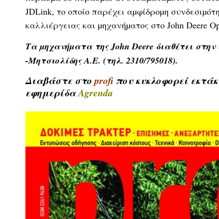
JDLink, το οποίο παρέχει αµφίδροµη συνδεσιµό
καλλιέργειας και µηχανήµατος στο John Deere Ope
Τα µηχανήµατα της John Deere διαθέτει στην 
-Μητσιολίδης Α.Ε. (τηλ. 2310/795018).
Διαβάστε στο
profi
που κυκλοφορεί εκτάκ
εφημερίδα
Agrenda