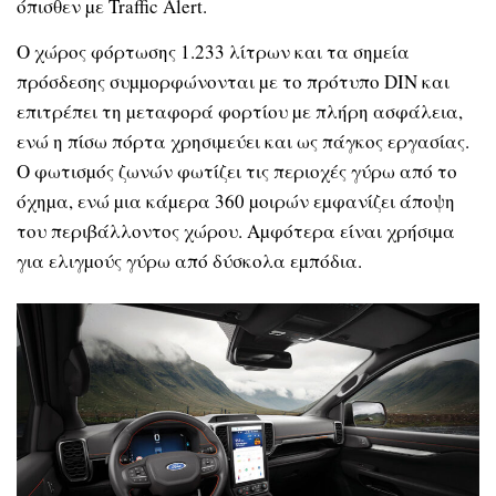
όπισθεν µε Traffic Alert.
Ο χώρος φόρτωσης 1.233 λίτρων και τα σηµεία
πρόσδεσης συµµορφώνονται µε το πρότυπο DIN και
επιτρέπει τη µεταφορά φορτίου µε πλήρη ασφάλεια,
ενώ η πίσω πόρτα χρησιµεύει και ως πάγκος εργασίας.
Ο φωτισµός ζωνών φωτίζει τις περιοχές γύρω από το
όχηµα, ενώ µια κάµερα 360 µοιρών εµφανίζει άποψη
του περιβάλλοντος χώρου. Αµφότερα είναι χρήσιµα
για ελιγµούς γύρω από δύσκολα εµπόδια.