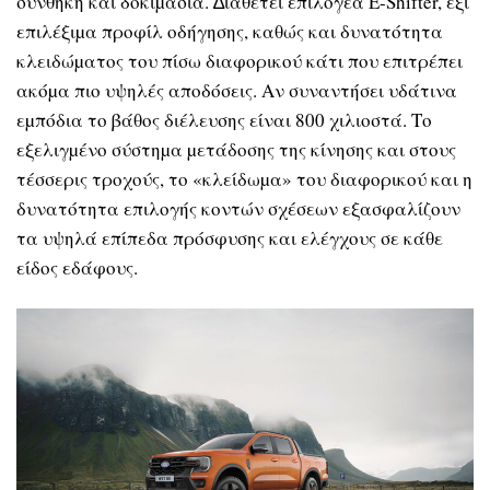
συνθήκη και δοκιµασία. ∆ιαθέτει επιλογέα E-Shifter, έξι
επιλέξιµα προφίλ οδήγησης, καθώς και δυνατότητα
κλειδώµατος του πίσω διαφορικού κάτι που επιτρέπει
ακόµα πιο υψηλές αποδόσεις. Αν συναντήσει υδάτινα
εµπόδια το βάθος διέλευσης είναι 800 χιλιοστά. Το
εξελιγµένο σύστηµα µετάδοσης της κίνησης και στους
τέσσερις τροχούς, το «κλείδωµα» του διαφορικού και η
δυνατότητα επιλογής κοντών σχέσεων εξασφαλίζουν
τα υψηλά επίπεδα πρόσφυσης και ελέγχους σε κάθε
είδος εδάφους.