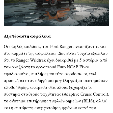
Αξεπέραστη ασφάλεια
Οι υψηλές επιδόσεις του Ford Ranger εντοπίζονται και
στο κοµµάτι της ασφάλειας. ∆εν είναι τυχαίο εξάλλου
ότι το Ranger Wildtrak έχει διακριθεί µε 5 αστέρια από
τον ανεξάρτητο οργανισµό Euro NCAP. Είναι
εφοδιασµένο µε πλήρες πακέτο αερόσακων, ενώ
προσφέρει στον οδηγό µια µεγάλη γκάµα συστηµάτων
υποβοήθησης, ανάµεσα στα οποία ξεχωρίζει το
σύστηµα σταθερής ταχύτητας (Adaptive Cruise Control),
το σύστηµα επιτήρησης τυφλών σηµείων (BLIS), αλλά
και η αυτόµατη ενεργοποίηση φρένων κατά την