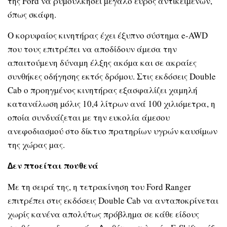
της Ford να ρυµουλκήσει µεγάλο εύρος αντικειµένων,
όπως σκάφη.
Ο κορυφαίος κινητήρας έχει έξυπνο σύστηµα e-AWD
που τους επιτρέπει να αποδίδουν άµεσα την
απαιτούµενη δύναµη έλξης ακόµα και σε ακραίες
συνθήκες οδήγησης εκτός δρόµου. Στις εκδόσεις Double
Cab ο προηγµένος κινητήρας εξασφαλίζει χαµηλή
κατανάλωση µόλις 10,4 λίτρων ανά 100 χιλιόµετρα, η
οποία συνδυάζεται µε την ευκολία άµεσου
ανεφοδιασµού στο δίκτυο πρατηρίων υγρών καυσίµων
της χώρας µας.
∆εν πτοείται πουθενά
Με τη σειρά της, η τετρακίνηση του Ford Ranger
επιτρέπει στις εκδόσεις Double Cab να ανταποκρίνεται
χωρίς κανένα απολύτως πρόβληµα σε κάθε είδους