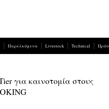
ς
Παρελκόμενα
Livestock
Technical
Πρό
Tier για καινοτομία στους
ILOKING