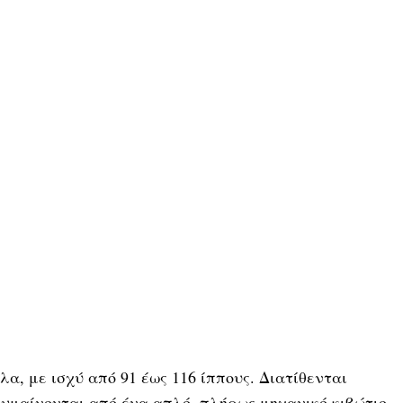
α, με ισχύ από 91 έως 116 ίππους. Διατίθενται
κυμαίνονται από ένα απλό, πλήρως μηχανικό κιβώτιο