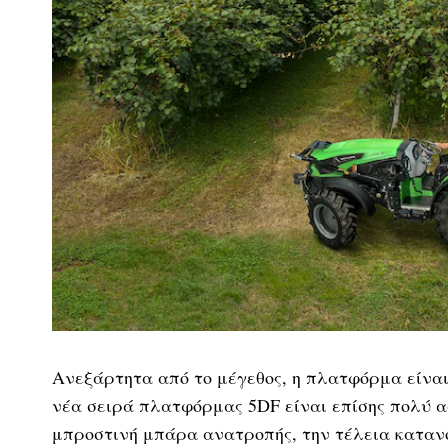
Ανεξάρτητα από το μέγεθος, η πλατφόρμα είναι 
νέα σειρά πλατφόρμας 5DF είναι επίσης πολύ α
μπροστινή μπάρα ανατροπής, την τέλεια κατανο