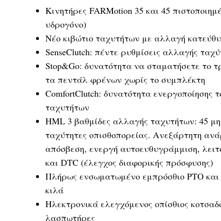
Κινητήρες FARMotion 35 και 45 πιστοποιη
υδρογόνο)
Νέο κιβώτιο ταχυτήτων με αλλαγή κατεύθ
SenseClutch: πέντε ρυθμίσεις αλλαγής ταχ
Stop&Go: δυνατότητα να σταματήσετε το τ
τα πεντάλ φρένων χωρίς το συμπλέκτη
ComfortClutch: δυνατότητα ενεργοποίησης 
ταχυτήτων
HML 3 βαθμίδες αλλαγής ταχυτήτων: 45 μη
ταχύτητες οπισθοπορείας. Ανεξάρτητη ανά
απόσβεση, ενεργή αυτοευθυγράμμιση, λειτο
και DTC (έλεγχος διαφορικής πρόσφυσης)
Πλήρως ενσωματωμένο εμπρόσθιο PTO και 
κιλά
Ηλεκτρονικά ελεγχόμενος οπίσθιος κοτσαδό
λασπωτήρες