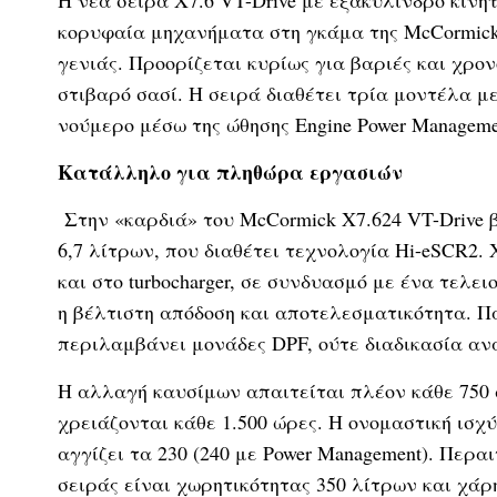
Η νέα σειρά X7.6 VT-Drive με εξακύλινδρο κινη
κορυφαία μηχανήματα στη γκάμα της McCormick
γενιάς. Προορίζεται κυρίως για βαριές και χρον
στιβαρό σασί. Η σειρά διαθέτει τρία μοντέλα με
νούμερο μέσω της ώθησης Engine Power Managemen
Κατάλληλο για πληθώρα εργασιών
Στην «καρδιά» του McCormick X7.624 VT-Drive β
6,7 λίτρων, που διαθέτει τεχνολογία Hi-eSCR2.
και στο turbocharger, σε συνδυασμό με ένα τελε
η βέλτιστη απόδοση και αποτελεσματικότητα. 
περιλαμβάνει μονάδες DPF, ούτε διαδικασία αν
Η αλλαγή καυσίμων απαιτείται πλέον κάθε 750 
χρειάζονται κάθε 1.500 ώρες. Η ονομαστική ισχ
αγγίζει τα 230 (240 με Power Management). Περ
σειράς είναι χωρητικότητας 350 λίτρων και χά