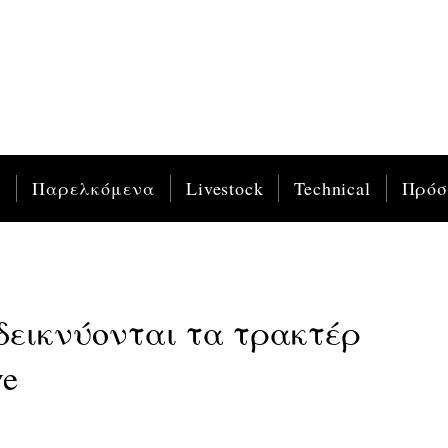
ς
Παρελκόμενα
Livestock
Technical
Πρό
εικνύονται τα τρακτέρ
ve