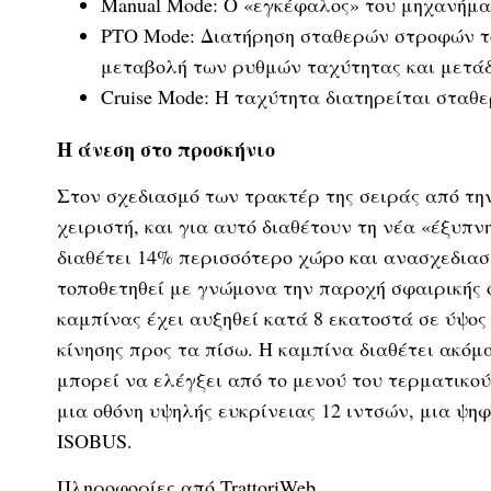
Manual Mode: Ο «εγκέφαλος» του μηχανήμα
PTO Mode: Διατήρηση σταθερών στροφών του
μεταβολή των ρυθμών ταχύτητας και μετάδ
Cruise Mode: Η ταχύτητα διατηρείται σταθ
Η άνεση στο προσκήνιο
Στον σχεδιασμό των τρακτέρ της σειράς από τη
χειριστή, και για αυτό διαθέτουν τη νέα «έξυπ
διαθέτει 14% περισσότερο χώρο και ανασχεδιασ
τοποθετηθεί με γνώμονα την παροχή σφαιρικής 
καμπίνας έχει αυξηθεί κατά 8 εκατοστά σε ύψος
κίνησης προς τα πίσω. Η καμπίνα διαθέτει ακόμ
μπορεί να ελέγξει από το μενού του τερματικο
μια οθόνη υψηλής ευκρίνειας 12 ιντσών, μια ψ
ISOBUS.
Πληροφορίες από TrattoriWeb