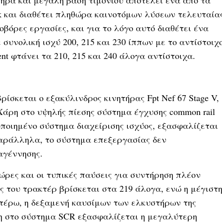
τήρα και μεγάλη βάση τιμονιού αποτελεί ένα από τα
 και διαθέτει πληθώρα καινοτόμων λύσεων τελευταία
οβόρες εργασίες, και για το λόγο αυτό διαθέτει ένα
 συνολική ισχύ 200, 215 και 230 ίππων με το αντίστοιχ
t φτάνει τα 210, 215 και 240 άλογα αντίστοιχα.
ρίσκεται ο εξακύλινδρος κινητήρας Fpt Nef 67 Stage V,
 Χάρη στο υψηλής πίεσης σύστημα έγχυσης common rail
ιοποιημένο σύστημα διαχείρισης ισχύος, εξασφαλίζεται
Παράλληλα, το σύστημα επεξεργασίας δεν
αγέννησης.
ώρες και οι τυπικές παύσεις για συντήρηση πλέον
ύς του τρακτέρ βρίσκεται στα 219 άλογα, ενώ η μέγιστ
αιτέρω, η δεξαμενή καυσίμων των ελκυστήρων της
ρη στο σύστημα SCR εξασφαλίζεται η μεγαλύτερη