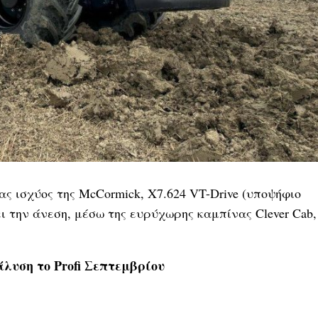
 ισχύος της McCormick, Χ7.624 VT-Drive (υποψήφιο
ι την άνεση, μέσω της ευρύχωρης καμπίνας Clever Cab,
λυση το Profi Σεπτεμβρίου