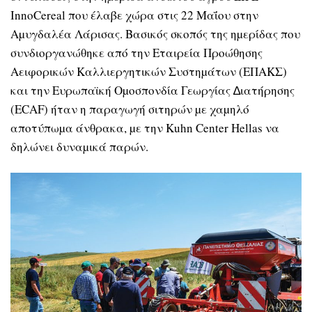
InnoCereal που έλαβε χώρα στις 22 Μαΐου στην
Αµυγδαλέα Λάρισας. Βασικός σκοπός της ηµερίδας που
συνδιοργανώθηκε από την Εταιρεία Προώθησης
Αειφορικών Καλλιεργητικών Συστηµάτων (ΕΠΑΚΣ)
και την Ευρωπαϊκή Οµοσπονδία Γεωργίας ∆ιατήρησης
(ECAF) ήταν η παραγωγή σιτηρών µε χαµηλό
αποτύπωµα άνθρακα, µε την Kuhn Center Hellas να
δηλώνει δυναµικά παρών.