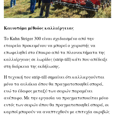
Καινοτόµα µέθοδος καλλιέργειας
Το Kuhn Striger 300 είναι σχεδιασµένο από την
εταιρεία προκειµένου να µπορεί ο χειριστής να
επωφεληθεί στο έπακρο από τα πλεονεκτήµατα της
καλλιέργειας σε λωρίδες (strip-till) κάτι που απέδειξε
στη διάρκεια της εκδήλωσης.
Η τεχνική του strip-till σηµαίνει ότι καλλιεργούνται
µόνο τα αυλάκια όπου θα πραγµατοποιηθεί σπορά,
ενώ το έδαφος µεταξύ των σειρών παραµένει
ανέπαφο. Με την εργασία να πραγµατοποιείται µόνο
εντός των σειρών όπου θα πραγµατοποιηθεί σπορά, οι
καρποί µπορούν να αναπτυχθούν µε επιτυχία ακριβώς