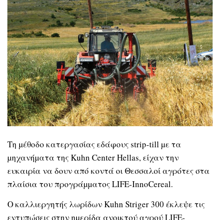
Τη µέθοδο κατεργασίας εδάφους strip-till µε τα
µηχανήµατα της Kuhn Center Hellas, είχαν την
ευκαιρία να δουν από κοντά οι Θεσσαλοί αγρότες στα
πλαίσια του προγράµµατος LIFE-InnoCereal.
Ο καλλιεργητής λωρίδων Kuhn Striger 300 έκλεψε τις
εντυπώσεις στην ηµερίδα ανοικτού αγρού LIFE-