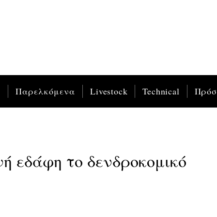
ς
Παρελκόμενα
Livestock
Technical
Πρό
ινή εδάφη το δενδροκομικό