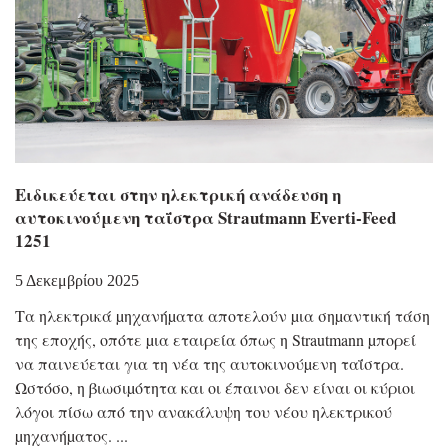
Ειδικεύεται στην ηλεκτρική ανάδευση η
αυτοκινούμενη ταΐστρα Strautmann Everti-Feed
1251
5 Δεκεμβρίου 2025
Τα ηλεκτρικά µηχανήµατα αποτελούν µια σηµαντική τάση
της εποχής, οπότε µια εταιρεία όπως η Strautmann µπορεί
να παινεύεται για τη νέα της αυτοκινούµενη ταΐστρα.
Ωστόσο, η βιωσιµότητα και οι έπαινοι δεν είναι οι κύριοι
λόγοι πίσω από την ανακάλυψη του νέου ηλεκτρικού
µηχανήµατος.