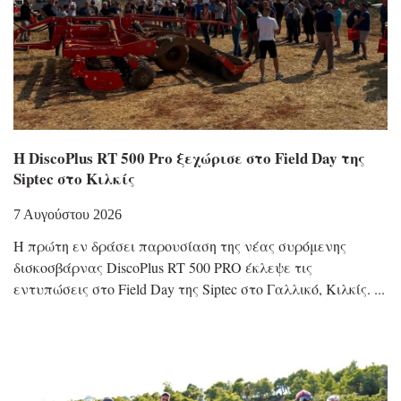
Η DiscoPlus RT 500 Pro ξεχώρισε στο Field Day της
Siptec στο Κιλκίς
7 Αυγούστου 2026
Η πρώτη εν δράσει παρουσίαση της νέας συρόμενης
δισκοσβάρνας DiscoPlus RT 500 PRO έκλεψε τις
εντυπώσεις στο Field Day της Siptec στο Γαλλικό, Κιλκίς.