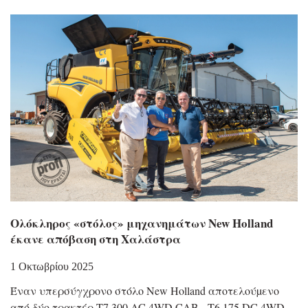
Ολόκληρος «στόλος» μηχανημάτων New Holland
έκανε απόβαση στη Χαλάστρα
1 Οκτωβρίου 2025
Έναν υπερσύγχρονο στόλο New Holland αποτελούµενο
από δύο τρακτέρ T7.300 AC 4WD CAB, T6.175 DC 4WD