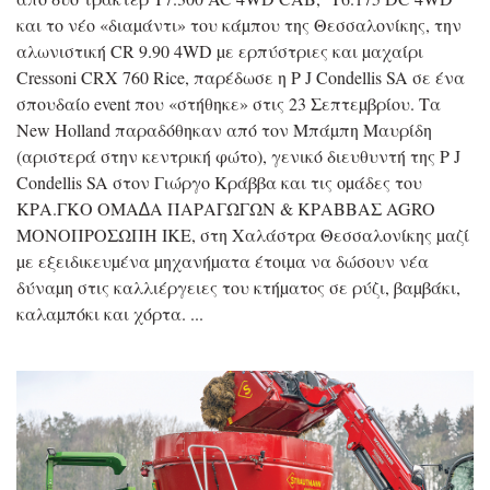
και το νέο «διαµάντι» του κάµπου της Θεσσαλονίκης, την
αλωνιστική CR 9.90 4WD µε ερπύστριες και µαχαίρι
Cressoni CRX 760 Rice, παρέδωσε η P J Condellis SA σε ένα
σπουδαίο event που «στήθηκε» στις 23 Σεπτεµβρίου. Τα
New Holland παραδόθηκαν από τον Μπάµπη Μαυρίδη
(αριστερά στην κεντρική φώτο), γενικό διευθυντή της P J
Condellis SA στον Γιώργο Κράββα και τις οµάδες του
ΚΡΑ.ΓΚΟ ΟΜΑ∆Α ΠΑΡΑΓΩΓΩΝ & ΚΡΑΒΒΑΣ AGRO
ΜΟΝΟΠΡΟΣΩΠΗ ΙΚΕ, στη Χαλάστρα Θεσσαλονίκης µαζί
µε εξειδικευµένα µηχανήµατα έτοιµα να δώσουν νέα
δύναµη στις καλλιέργειες του κτήµατος σε ρύζι, βαµβάκι,
καλαµπόκι και χόρτα.