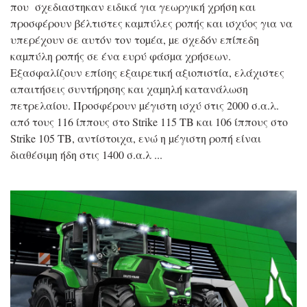
που σχεδιαστηκαν ειδικά για γεωργική χρήση και
προσφέρουν βέλτιστες καµπύλες ροπής και ισχύος για να
υπερέχουν σε αυτόν τον τοµέα, µε σχεδόν επίπεδη
καµπύλη ροπής σε ένα ευρύ φάσµα χρήσεων.
Εξασφαλίζουν επίσης εξαιρετική αξιοπιστία, ελάχιστες
απαιτήσεις συντήρησης και χαµηλή κατανάλωση
πετρελαίου. Προσφέρουν µέγιστη ισχύ στις 2000 σ.α.λ.
από τους 116 ίππους στο Strike 115 TB και 106 ίππους στο
Strike 105 TB, αντίστοιχα, ενώ η µέγιστη ροπή είναι
διαθέσιµη ήδη στις 1400 σ.α.λ