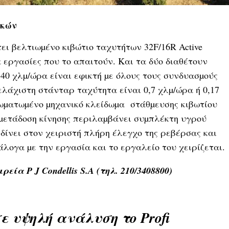
ικών
ει βελτιωµένο κιβώτιο ταχυτήτων 32F/16R Active
 εργασίες που το απαιτούν. Και τα δύο διαθέτουν
 40 χλµ/ώρα είναι εφικτή µε όλους τους συνδυασµούς
ελάχιστη στάνταρ ταχύτητα είναι 0,7 χλµ/ώρα ή 0,17
σωµατωµένο µηχανικό κλείδωµα στάθµευσης κιβωτίου
ετάδοση κίνησης περιλαµβάνει συµπλέκτη υγρού
δίνει στον χειριστή πλήρη έλεγχο της ρεβέρσας και
λογα µε την εργασία και το εργαλείο του χειρίζεται.
αιρεία
P J Condellis S.A (τηλ. 210/3408800)
 υψηλή ανάλυση το Profi