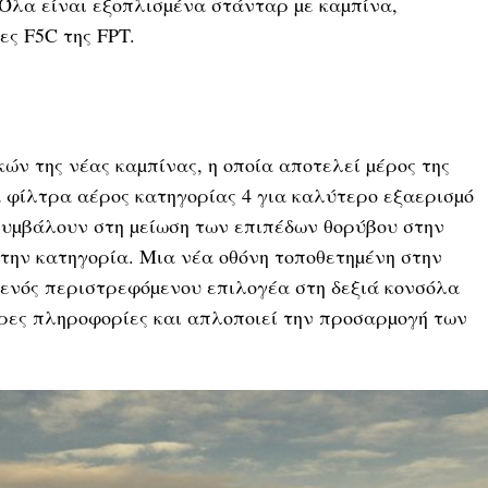
. Όλα είναι εξοπλισµένα στάνταρ µε καµπίνα,
ες F5C της FPT.
ν της νέας καµπίνας, η οποία αποτελεί µέρος της
τα φίλτρα αέρος κατηγορίας 4 για καλύτερο εξαερισµό
συµβάλουν στη µείωση των επιπέδων θορύβου στην
ή την κατηγορία. Μια νέα οθόνη τοποθετηµένη στην
 ενός περιστρεφόµενου επιλογέα στη δεξιά κονσόλα
ρες πληροφορίες και απλοποιεί την προσαρµογή των