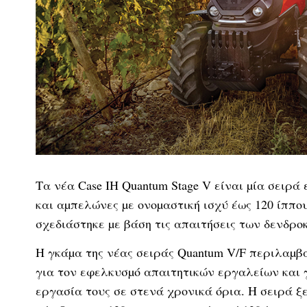
Tα νέα Case IH Quantum Stage V είναι µία σει
και αµπελώνες µε ονοµαστική ισχύ έως 120 ίππ
σχεδιάστηκε µε βάση τις απαιτήσεις των δενδρ
Η γκάµα της νέας σειράς Quantum V/F περιλαµβ
για τον εφελκυσµό απαιτητικών εργαλείων και 
εργασία τους σε στενά χρονικά όρια. Η σειρά ξε