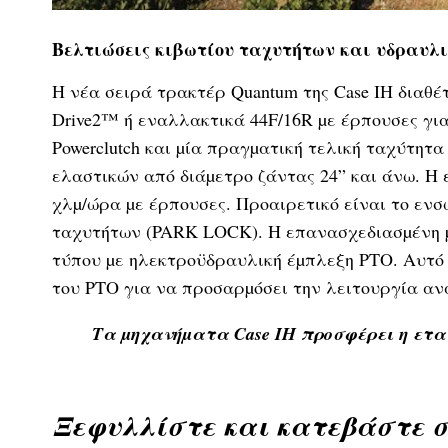
Bελτιώσεις κιβωτίου ταχυτήτων και υδραυλ
Η νέα σειρά τρακτέρ Quantum της Case IH διαθέτ
Drive2™ ή εναλλακτικά 44F/16R µε έρπουσες για
Powerclutch και µία πραγµατική τελική ταχύτητα
ελαστικών από διάµετρο ζάντας 24” και άνω. Η 
χλµ/ώρα µε έρπουσες. Προαιρετικό είναι το εν
ταχυτήτων (PARK LOCK). Η επανασχεδιασµένη µ
τύπου µε ηλεκτροϋδραυλική έµπλεξη PTO. Αυτό 
του PTO για να προσαρµόσει την λειτουργία ανά
Τα µηχανήµατα Case IH προσφέρει η ετ
Ξεφυλλίστε και κατεβάστε σε