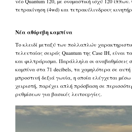
νέο Quantum 120, µε ονοµαστική ισχύ 120 ίππων
τετρακίνηση (4wd) και τετρακύλινδρους κινητήρ
Νέα αθόρυβη καµπίνα
Το κλειδί µεταξύ των πολλαπλών χαρακτηριστικώ
τελευταίας σειράς Quantum της Case IH, είναι 
και φιλτράρισµα. Παράλληλα οι αναβαθµίσεις 
καµπίνα στα 71 decibels, τα χαµηλότερα σε αυτ
µπροστινή δεξιά γωνία, η οποία ελέγχεται µέσω
χειριστή, παρέχει απλή πρόσβαση σε περισσότε
ρυθµίσεων για βασικές λειτουργίες.