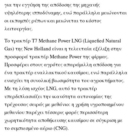
για την εγγύηση της απόδοσης της µηχανής
υψηλότερης ιπποδύναµης, ενώ παράλληλα µειώνονται
οι εκποµπές ρύπων και µειώνεται το κόστος
λειτουργίας.
Το τρακτέρ T7 Methane Power LNG (Liquefied Natural
Gas) της New Holland είναι η τελευταία εξέλιξη στην
προσφορά τρακτέρ Methane Power της φίρµας.
Προσφέρει στους αγρότες απαράµιλλη απόδοση για
ένα τρακτέρ εναλλακτικού καυσίµου, ενώ παράλληλα
ενισχύει τη συνολική βιωσιµότητα του αγροκτήµατος.
Με τη λύση ισχύος LNG, αυτό το τρακτέρ
υπερδιπλασιάζει την ικανότητα αυτονοµίας της
τρέχουσας σειράς µε µεθάνιο: η χρήση υγροποιηµένου
µεθανίου παρέχει τέσσερις φορές περισσότερη
χωρητικότητα αποθήκευσης καυσίµου σε σύγκριση µε
το συµπιεσµένο αέριο (CNG).