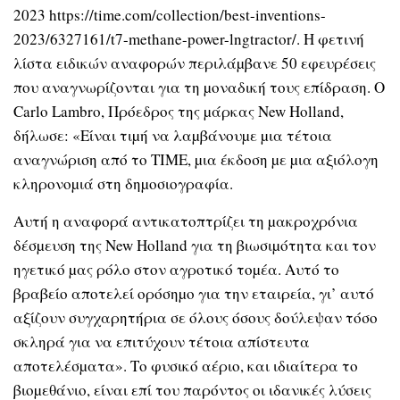
2023 https://time.com/collection/best-inventions-
2023/6327161/t7-methane-power-lngtractor/. Η φετινή
λίστα ειδικών αναφορών περιλάµβανε 50 εφευρέσεις
που αναγνωρίζονται για τη µοναδική τους επίδραση. Ο
Carlo Lambro, Πρόεδρος της µάρκας New Holland,
δήλωσε: «Είναι τιµή να λαµβάνουµε µια τέτοια
αναγνώριση από το TIME, µια έκδοση µε µια αξιόλογη
κληρονοµιά στη δηµοσιογραφία.
Αυτή η αναφορά αντικατοπτρίζει τη µακροχρόνια
δέσµευση της New Holland για τη βιωσιµότητα και τον
ηγετικό µας ρόλο στον αγροτικό τοµέα. Αυτό το
βραβείο αποτελεί ορόσηµο για την εταιρεία, γι’ αυτό
αξίζουν συγχαρητήρια σε όλους όσους δούλεψαν τόσο
σκληρά για να επιτύχουν τέτοια απίστευτα
αποτελέσµατα». Το φυσικό αέριο, και ιδιαίτερα το
βιοµεθάνιο, είναι επί του παρόντος οι ιδανικές λύσεις