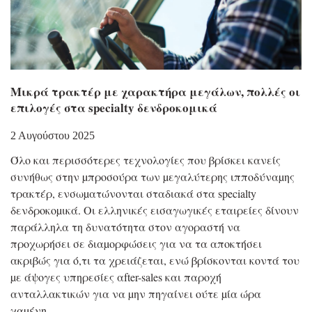
Μικρά τρακτέρ με χαρακτήρα μεγάλων, πολλές οι
επιλογές στα specialty δενδροκομικά
2 Αυγούστου 2025
Όλο και περισσότερες τεχνολογίες που βρίσκει κανείς
συνήθως στην µπροσούρα των µεγαλύτερης ιπποδύναµης
τρακτέρ, ενσωµατώνονται σταδιακά στα specialty
δενδροκοµικά. Οι ελληνικές εισαγωγικές εταιρείες δίνουν
παράλληλα τη δυνατότητα στον αγοραστή να
προχωρήσει σε διαµορφώσεις για να τα αποκτήσει
ακριβώς για ό,τι τα χρειάζεται, ενώ βρίσκονται κοντά του
µε άψογες υπηρεσίες αfter-sales και παροχή
ανταλλακτικών για να µην πηγαίνει ούτε µία ώρα
χαµένη.