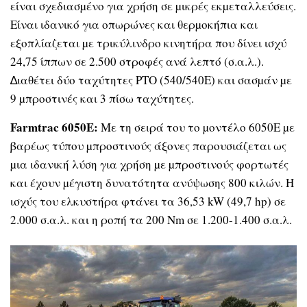
είναι σχεδιασµένο για χρήση σε µικρές εκµεταλλεύσεις.
Είναι ιδανικό για οπωρώνες και θερµοκήπια και
εξοπλίαζεται µε τρικύλινδρο κινητήρα που δίνει ισχύ
24,75 ίππων σε 2.500 στροφές ανά λεπτό (σ.α.λ.).
∆ιαθέτει δύο ταχύτητες PTO (540/540Ε) και σασµάν µε
9 µπροστινές και 3 πίσω ταχύτητες.
Farmtrac 6050E:
Με τη σειρά του το µοντέλο 6050E µε
βαρέως τύπου µπροστινούς άξονες παρουσιάζεται ως
µια ιδανική λύση για χρήση µε µπροστινούς φορτωτές
και έχουν µέγιστη δυνατότητα ανύψωσης 800 κιλών. Η
ισχύς του ελκυστήρα φτάνει τα 36,53 kW (49,7 hp) σε
2.000 σ.α.λ. και η ροπή τα 200 Nm σε 1.200-1.400 σ.α.λ.