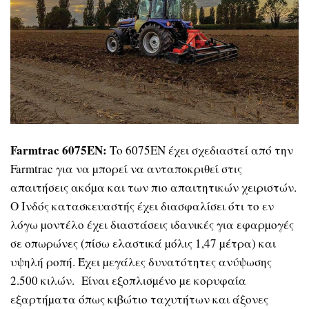
Farmtrac 6075EN:
Το 6075EN έχει σχεδιαστεί από την
Farmtrac για να µπορεί να ανταποκριθεί στις
απαιτήσεις ακόµα και των πιο απαιτητικών χειριστών.
Ο Ινδός κατασκευαστής έχει διασφαλίσει ότι το εν
λόγω µοντέλο έχει διαστάσεις ιδανικές για εφαρµογές
σε οπωρώνες (πίσω ελαστικά µόλις 1,47 µέτρα) και
υψηλή ροπή. Έχει µεγάλες δυνατότητες ανύψωσης
2.500 κιλών. Είναι εξοπλισµένο µε κορυφαία
εξαρτήµατα όπως κιβώτιο ταχυτήτων και άξονες