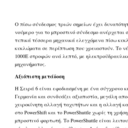
Ο πίσω σύνδεσµος τριών σηµείων έχει δυνατότητ
νούµερο για το µπροστινό σύνδεσµο ανέρχεται 
τυπικά τέσσερα µηχανικά ελεγχόµενα πίσω κυκλ
κυκλώµατα σε περίπτωση που χρειαστούν. Το νέο
1000Ε στροφών ανά λεπτό, µε ηλεκτροϋδραυλικό
µηχανήµατος.
Αξιόπιστη µετάδοση
Η Σειρά 6 είναι εφοδιασµένη µε ένα σύγχρονο 
Γερµανία και συνδυάζει αξιοπιστία, µεγάλη απο
χειροκίνητη αλλαγή ταχυτήτων και η αλλαγή κα
στο PowerShift και το PowerShuttle χωρίς τη χρή
µπροστινό φορτωτή. Το PowerShuttle είναι λειτο