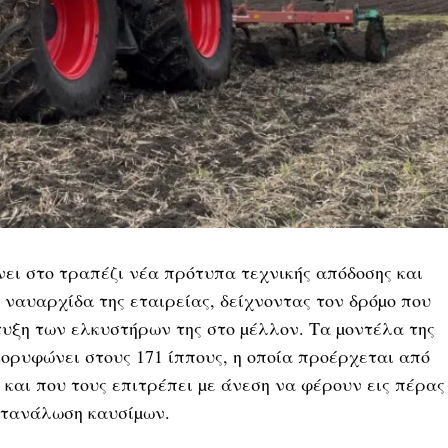
ρνει στο τραπέζι νέα πρότυπα τεχνικής απόδοσης και
α ναυαρχίδα της εταιρείας, δείχνοντας τον δρόµο που
υξη των ελκυστήρων της στο µέλλον. Τα µοντέλα της
κορυφώνει στους 171 ίππους, η οποία προέρχεται από
αι που τους επιτρέπει µε άνεση να φέρουν εις πέρας
ατανάλωση καυσίµων.