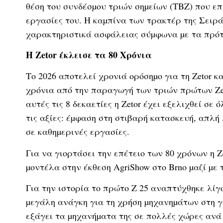
θέση του συνδέσµου τριών σηµείων (TBZ) που επ
εργασίες του. Η καµπίνα των τρακτέρ της Σειρά
χαρακτηριστικά ασφάλειας σύµφωνα µε τα πρό
H Zetor έκλεισε τα 80 Χρόνια
Το 2026 αποτελεί χρονιά ορόσηµο για τη Zetor κ
χρόνια από την παραγωγή των τριών πρώτων Zeto
αυτές τις 8 δεκαετίες η Zetor έχει εξελιχθεί σε
τις αξίες: έµφαση στη στιβαρή κατασκευή, απλή
σε καθηµερινές εργασίες.
Για να γιορτάσει την επέτειο των 80 χρόνων η Z
µοντέλα στην έκθεση AgriShow στο Brno µαζί µε 
Για την ιστορία το πρώτο Z 25 αναπτύχθηκε λίγ
µεγάλη ανάγκη για τη χρήση µηχανηµάτων στη γε
εξάγει τα µηχανήµατα της σε πολλές χώρες ανά 