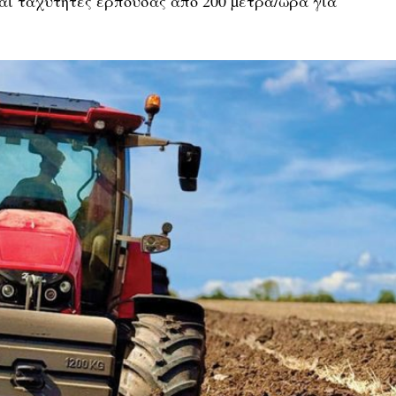
αι ταχύτητες ερπούσας από 200 µέτρα/ώρα για