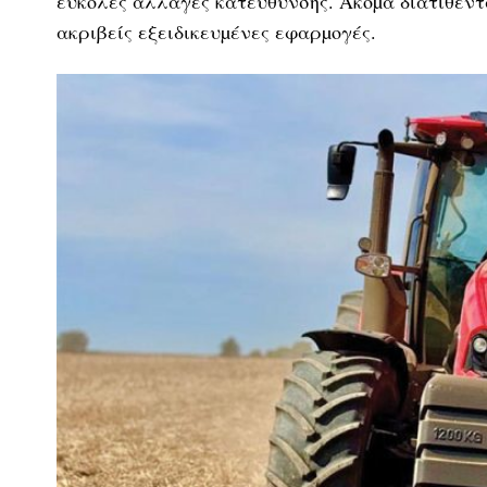
εύκολες αλλαγές κατεύθυνσης. Ακόµα διατίθεντ
ακριβείς εξειδικευµένες εφαρµογές.