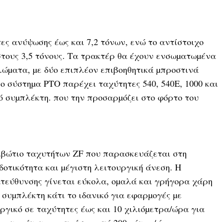
ες ανύψωσης έως και 7,2 τόνων, ενώ το αντίστοιχο
στους 3,5 τόνους. Τα τρακτέρ θα έχουν ενσωµατωµένα
ώµατα, µε δύο επιπλέον επιβοηθητικά µπροστινά
 σύστηµα PTO παρέχει ταχύτητες 540, 540E, 1000 και
 συµπλέκτη. που την προσαρµόζει στο φόρτο του
κιβώτιο ταχυτήτων ZF που παρασκευάζεται στη
δοτικότητα και µέγιστη λειτουργική άνεση. Η
τεύθυνσης γίνεται εύκολα, οµαλά και γρήγορα χάρη
ση συµπλέκτη κάτι το ιδανικό για εφαρµογές µε
υργικό σε ταχύτητες έως και 10 χιλιόµετρα/ώρα για