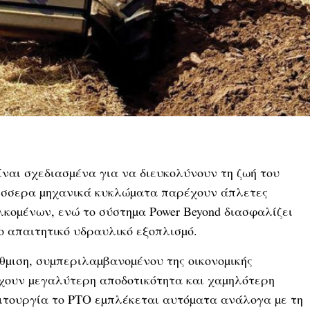
ίναι σχεδιασµένα για να διευκολύνουν τη ζωή του
Τέσσερα µηχανικά κυκλώµατα παρέχουν άπλετες
λκοµένων, ενώ το σύστηµα Power Beyond διασφαλίζει
ιο απαιτητικό υδραυλικό εξοπλισµό.
θµιση, συµπεριλαµβανοµένου της οικονοµικής
ύχουν µεγαλύτερη αποδοτικότητα και χαµηλότερη
ιτουργία το PTO εµπλέκεται αυτόµατα ανάλογα µε τη