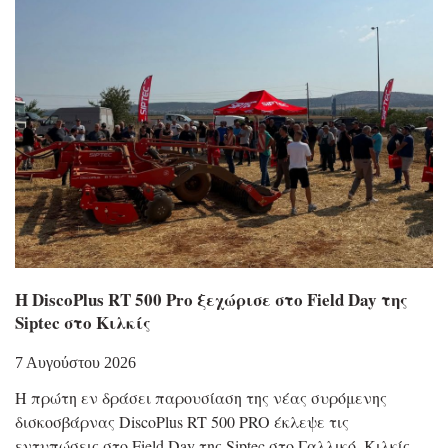
Η DiscoPlus RT 500 Pro ξεχώρισε στο Field Day της
Siptec στο Κιλκίς
7 Αυγούστου 2026
Η πρώτη εν δράσει παρουσίαση της νέας συρόμενης
δισκοσβάρνας DiscoPlus RT 500 PRO έκλεψε τις
εντυπώσεις στο Field Day της Siptec στο Γαλλικό, Κιλκίς.