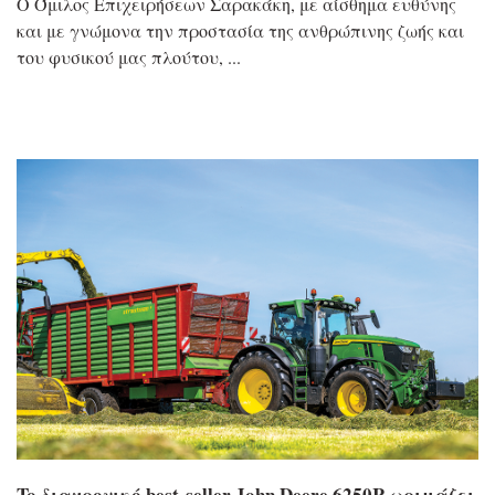
Ο Όμιλος Επιχειρήσεων Σαρακάκη, με αίσθημα ευθύνης
και με γνώμονα την προστασία της ανθρώπινης ζωής και
του φυσικού μας πλούτου,
To διαχρονικό best-seller John Deere 6250R ωριμάζει