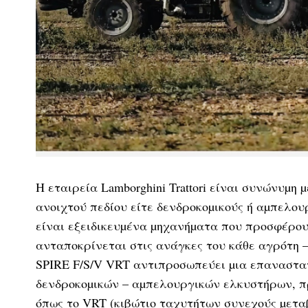
Η εταιρεία Lamborghini Trattori είναι συνώνυµη
ανοιχτού πεδίου είτε δενδροκοµικούς ή αµπελου
είναι εξειδικευµένα µηχανήµατα που προσφέρο
ανταποκρίνεται στις ανάγκες του κάθε αγρότη –
SPIRE F/S/V VRT αντιπροσωπεύει µια επαναστα
δενδροκοµικών – αµπελουργικών ελκυστήρων, π
όπως το VRT (κιβώτιο ταχυτήτων συνεχούς µετα