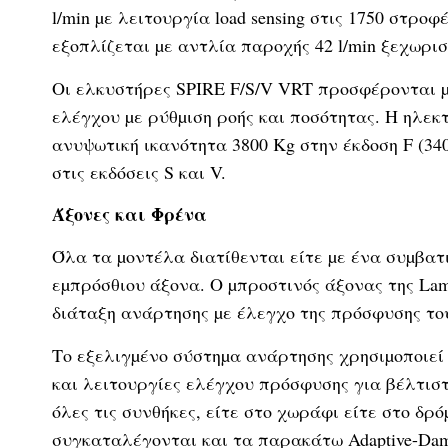
l/min µε λειτουργία load sensing στις 1750 στρο
εξοπλίζεται µε αντλία παροχής 42 l/min ξεχωρι
Οι ελκυστήρες SPIRE F/S/V VRT προσφέρονται µ
ελέγχου µε ρύθµιση ροής και ποσότητας. Η ηλεκ
ανυψωτική ικανότητα 3800 Kg στην έκδοση F (34
στις εκδόσεις S και V.
Άξονες και Φρένα
Όλα τα µοντέλα διατίθενται είτε µε ένα συµβατ
εµπρόσθιου άξονα. Ο µπροστινός άξονας της La
διάταξη ανάρτησης µε έλεγχο της πρόσφυσης το
Το εξελιγµένο σύστηµα ανάρτησης χρησιµοποιεί
και λειτουργίες ελέγχου πρόσφυσης για βέλτισ
όλες τις συνθήκες, είτε στο χωράφι είτε στο δ
συγκαταλέγονται και τα παρακάτω Adaptive-Damping,