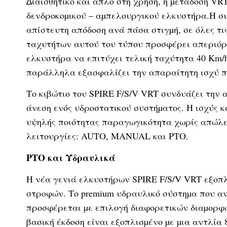
∆ιαισθητικό και απλό στη χρήση, η µετάδοση VRT 
δενδροκοµικού – αµπελουργικού ελκυστήρα.Η σ
απίστευτη απόδοση ανά πάσα στιγµή, σε όλες τις
ταχυτήτων αυτού του τύπου προσφέρει απεριόρι
ελκυστήρα να επιτύχει τελική ταχύτητα 40 Km/
παράλληλα εξασφαλίζει την απαραίτητη ισχύ πο
Το κιβώτιο του SPIRE F/S/V VRT συνδυάζει την 
άνεση ενός υδροστατικού συστήµατος. Η ισχύς κ
υψηλής ποιότητας παραγωγικότητα χωρίς απώλειε
λειτουργίες: AUTO, MANUAL και ΡΤΟ.
PTO και Υδραυλικά
Η νέα γενιά ελκυστήρων SPIRE F/S/V VRT εξοπλί
στροφών. Το premium υδραυλικό σύστηµα που αν
προσφέρεται µε επιλογή διαφορετικών διαµορφώ
βασική έκδοση είναι εξοπλισµένο µε µια αντλία 