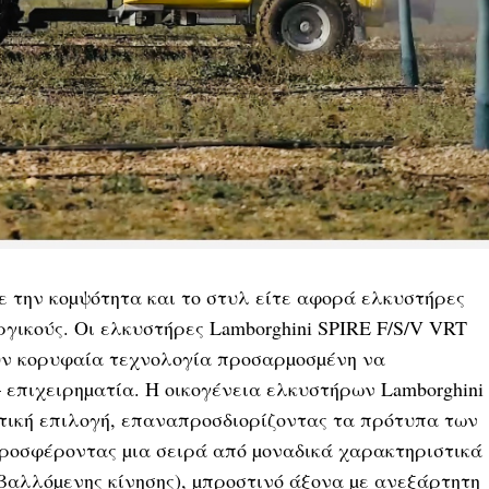
 µε την κοµψότητα και το στυλ είτε αφορά ελκυστήρες
ργικούς. Οι ελκυστήρες Lamborghini SPIRE F/S/V VRT
υν κορυφαία τεχνολογία προσαρµοσµένη να
 επιχειρηµατία. Η οικογένεια ελκυστήρων Lamborghini
τική επιλογή, επαναπροσδιορίζοντας τα πρότυπα των
ροσφέροντας µια σειρά από µοναδικά χαρακτηριστικά
βαλλόµενης κίνησης), µπροστινό άξονα µε ανεξάρτητη