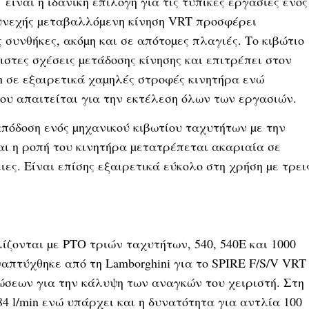
είναι η ιδανική επιλογή για τις τυπικές εργασίες ενός
υνεχής µεταβαλλόµενη κίνηση VRT προσφέρει
 συνθήκες, ακόµη και σε απότοµες πλαγιές. Το κιβώτιο
στες σχέσεις µετάδοσης κίνησης και επιτρέπει στον
h σε εξαιρετικά χαµηλές στροφές κινητήρα ενώ
υ απαιτείται για την εκτέλεση όλων των εργασιών.
απόδοση ενός µηχανικού κιβωτίου ταχυτήτων µε την
αι η ροπή του κινητήρα µετατρέπεται ακαριαία σε
ς. Είναι επίσης εξαιρετικά εύκολο στη χρήση µε τρει
ζονται µε PTO τριών ταχυτήτων, 540, 540Ε και 1000
απτύχθηκε από τη Lamborghini για το SPIRE F/S/V VRT
σεων για την κάλυψη των αναγκών του χειριστή. Στη
84 l/min ενώ υπάρχει και η δυνατότητα για αντλία 100