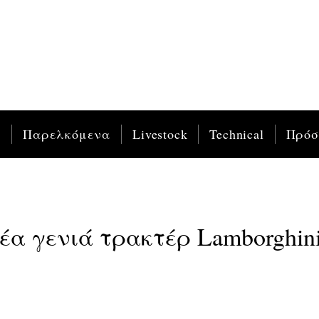
ς
Παρελκόμενα
Livestock
Technical
Πρό
νέα γενιά τρακτέρ Lamborghin