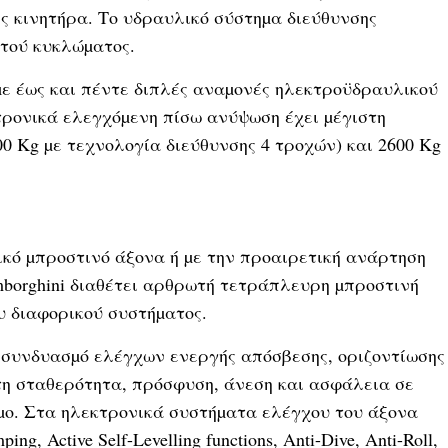
φές κινητήρα. Το υδραυλικό σύστηµα διεύθυνσης
στού κυκλώµατος.
ε έως και πέντε διπλές αναµονές ηλεκτροϋδραυλικού
τρονικά ελεγχόµενη πίσω ανύψωση έχει µέγιστη
00 Kg µε τεχνολογία διεύθυνσης 4 τροχών) και 2600 Kg
ικό µπροστινό άξονα ή µε την προαιρετική ανάρτηση
mborghini διαθέτει αρθρωτή τετράπλευρη µπροστινή
υ διαφορικού συστήµατος.
 συνδυασµό ελέγχων ενεργής απόσβεσης, οριζοντίωσης
τη σταθερότητα, πρόσφυση, άνεση και ασφάλεια σε
ρόµο. Στα ηλεκτρονικά συστήµατα ελέγχου του άξονα
 Active Self-Levelling functions, Anti-Dive, Anti-Roll,