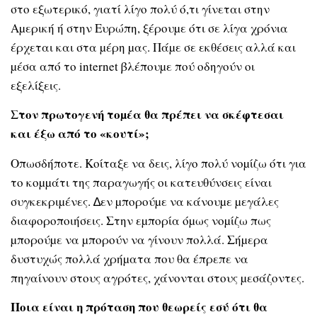
στο εξωτερικό, γιατί λίγο πολύ ό,τι γίνεται στην
Αµερική ή στην Ευρώπη, ξέρουµε ότι σε λίγα χρόνια
έρχεται και στα µέρη µας. Πάµε σε εκθέσεις αλλά και
µέσα από το internet βλέπουµε πού οδηγούν οι
εξελίξεις.
Στον πρωτογενή τοµέα θα πρέπει να σκέφτεσαι
και έξω από το «κουτί»;
Οπωσδήποτε. Κοίταξε να δεις, λίγο πολύ νοµίζω ότι για
το κοµµάτι της παραγωγής οι κατευθύνσεις είναι
συγκεκριµένες. ∆εν µπορούµε να κάνουµε µεγάλες
διαφοροποιήσεις. Στην εµπορία όµως νοµίζω πως
µπορούµε να µπορούν να γίνουν πολλά. Σήµερα
δυστυχώς πολλά χρήµατα που θα έπρεπε να
πηγαίνουν στους αγρότες, χάνονται στους µεσάζοντες.
Ποια είναι η πρόταση που θεωρείς εσύ ότι θα