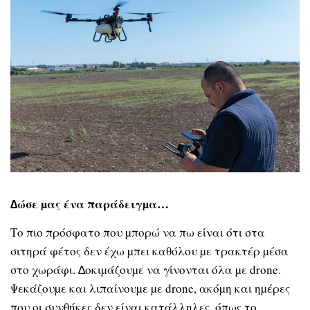
∆ώσε µας ένα παράδειγµα…
Το πιο πρόσφατο που µπορώ να πω είναι ότι στα
σιτηρά φέτος δεν έχω µπει καθόλου µε τρακτέρ µέσα
στο χωράφι. ∆οκιµάζουµε να γίνονται όλα µε drone.
Ψεκάζουµε και λιπαίνουµε µε drone, ακόµη και ηµέρες
που οι συνθήκες δεν είναι κατάλληλες, όπως το