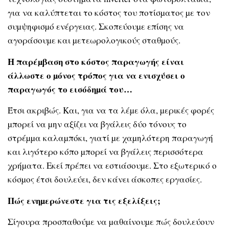
για να καλύπτεται το κόστος του ποτίσµατος µε τον
συµψηφισµό ενέργειας. Σκοπεύουµε επίσης να
αγοράσουµε και µετεωρολογικούς σταθµούς.
Η παρέµβαση στο κόστος παραγωγής είναι
άλλωστε ο µόνος τρόπος για να ενισχύσει ο
παραγωγός το εισόδηµά του…
Έτσι ακριβώς. Και, για να τα λέµε όλα, µερικές φορές
µπορεί να µην αξίζει να βγάλεις δύο τόνους το
στρέµµα καλαµπόκι, γιατί µε χαµηλότερη παραγωγή
και λιγότερο κόπο µπορεί να βγάλεις περισσότερα
χρήµατα. Εκεί πρέπει να εστιάσουµε. Στο εξωτερικό ο
κόσµος έτσι δουλεύει, δεν κάνει άσκοπες εργασίες.
Πώς ενηµερώνεστε για τις εξελίξεις;
Σίγουρα προσπαθούµε να µαθαίνουµε πώς δουλεύουν