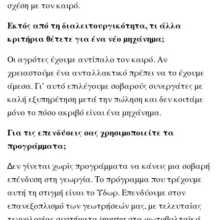
σχέση µε τον καιρό.
Εκτός από τη διαλειτουργικότητα, τι άλλα
κριτήρια θέτετε για ένα νέο µηχάνηµα;
Οι αγρότες έχουµε αντίπαλο τον καιρό. Αν
χρειαστούµε ένα ανταλλακτικό πρέπει να το έχουµε
άµεσα. Γι’ αυτό επιλέγουµε σοβαρούς συνεργάτες µε
καλή εξυπηρέτηση µετά την πώληση και δεν κοιτάµε
µόνο το πόσο ακριβό είναι ένα µηχάνηµα.
Για τις επενδύσεις σας χρησιµοποιείτε τα
προγράµµατα;
∆εν γίνεται χωρίς προγράµµατα να κάνεις µια σοβαρή
επένδυση στη γεωργία. Το πρόγραµµα που τρέχουµε
αυτή τη στιγµή είναι το Ύδωρ. Επενδύουµε στον
επανεξοπλισµό των γεωτρήσεών µας, µε τελευταίας
τεχνολογίας συστήµατα inverter στα φωτοβολταϊκά,