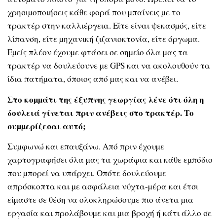
χρησιµοποιήσεις κάθε φορά που µπαίνεις µε το
τρακτέρ στην καλλιέργεια. Είτε είναι ψεκασµός, είτε
λίπανση, είτε µηχανική ζιζανιοκτονία, είτε όργωµα.
Εµείς πλέον έχουµε φτάσει σε σηµείο όλα µας τα
τρακτέρ να δουλεύουνε µε GPS και να ακολουθούν τα
ίδια πατήµατα, όποιος από µας και να ανέβει.
Στο κοµµάτι της έξυπνης γεωργίας λένε ότι όλη η
δουλειά γίνεται πριν ανέβεις στο τρακτέρ. Το
συµµερίζεσαι αυτό;
Συµφωνώ και επαυξάνω. Από πριν έχουµε
χαρτογραφήσει όλα µας τα χωράφια και κάθε εµπόδιο
που µπορεί να υπάρχει. Οπότε δουλεύουµε
απρόσκοπτα και µε ασφάλεια νύχτα-µέρα και έτσι
είµαστε σε θέση να ολοκληρώσουµε πιο άνετα µια
εργασία και προλάβουµε και µια βροχή ή κάτι άλλο σε