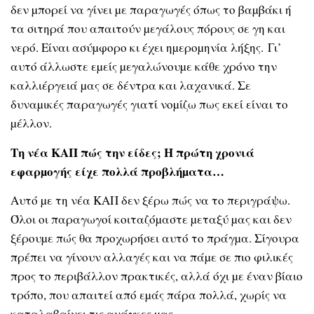
δεν µπορεί να γίνει µε παραγωγές όπως το βαµβάκι ή
τα σιτηρά που απαιτούν µεγάλους πόρους σε γη και
νερό. Είναι ασύµφορο κι έχει ηµεροµηνία λήξης. Γι’
αυτό άλλωστε εµείς µεγαλώνουµε κάθε χρόνο την
καλλιέργειά µας σε δέντρα και λαχανικά. Σε
δυναµικές παραγωγές γιατί νοµίζω πως εκεί είναι το
µέλλον.
Τη νέα ΚΑΠ πώς την είδες; Η πρώτη χρονιά
εφαρµογής είχε πολλά προβλήµατα…
Αυτό µε τη νέα ΚΑΠ δεν ξέρω πώς να το περιγράψω.
Όλοι οι παραγωγοί κοιταζόµαστε µεταξύ µας και δεν
ξέρουµε πώς θα προχωρήσει αυτό το πράγµα. Σίγουρα
πρέπει να γίνουν αλλαγές και να πάµε σε πιο φιλικές
προς το περιβάλλον πρακτικές, αλλά όχι µε έναν βίαιο
τρόπο, που απαιτεί από εµάς πάρα πολλά, χωρίς να
καταλαβαίνει τις ανάγκες µας.