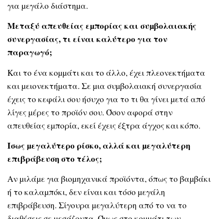
για µεγάλο διάστηµα.
Μεταξύ απευθείας εµπορίας και συµβολαιακής
συνεργασίας, τι είναι καλύτερο για τον
παραγωγό;
Και το ένα κοµµάτι και το άλλο, έχει πλεονεκτήµατα
και µειονεκτήµατα. Σε µια συµβολαιακή συνεργασία
έχεις το κεφάλι σου ήσυχο για το τι θα γίνει µετά από
λίγες µέρες το προϊόν σου. Όσον αφορά στην
απευθείας εµπορία, εκεί έχεις έξτρα άγχος και κόπο.
Ίσως µεγαλύτερο ρίσκο, αλλά και µεγαλύτερη
επιβράβευση στο τέλος;
Αν µιλάµε για βιοµηχανικά προϊόντα, όπως το βαµβάκι
ή το καλαµπόκι, δεν είναι και τόσο µεγάλη
επιβράβευση. Σίγουρα µεγαλύτερη από το να το
διαθέσεις σε µεσάζοντα. Όµως στο κοµµάτι των