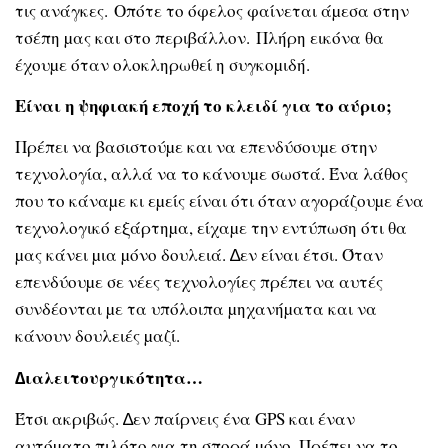
τις ανάγκες. Οπότε το όφελος φαίνεται άµεσα στην
τσέπη µας και στο περιβάλλον. Πλήρη εικόνα θα
έχουµε όταν ολοκληρωθεί η συγκοµιδή.
Είναι η ψηφιακή εποχή το κλειδί για το αύριο;
Πρέπει να βασιστούµε και να επενδύσουµε στην
τεχνολογία, αλλά να το κάνουµε σωστά. Ένα λάθος
που το κάναµε κι εµείς είναι ότι όταν αγοράζουµε ένα
τεχνολογικό εξάρτηµα, είχαµε την εντύπωση ότι θα
µας κάνει µια µόνο δουλειά. ∆εν είναι έτσι. Όταν
επενδύουµε σε νέες τεχνολογίες πρέπει να αυτές
συνδέονται µε τα υπόλοιπα µηχανήµατα και να
κάνουν δουλειές µαζί.
∆ιαλειτουργικότητα…
Έτσι ακριβώς. ∆εν παίρνεις ένα GPS και έναν
αυτόµατο πιλότο για τη σπορά µόνο. Πρέπει να το