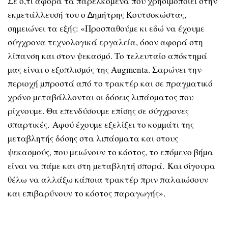
Σε ό,τι αφορά τα παρελκόµενα που χρησιµοποιεί στην
εκµετάλλευσή του ο ∆ηµήτρης Κουτσοκώστας,
σηµειώνει τα εξής: «Προσπαθούµε κι εδώ να έχουµε
σύγχρονα τεχνολογικά εργαλεία, όσον αφορά στη
λίπανση και στον ψεκασµό. Το τελευταίο απόκτηµά
µας είναι ο εξοπλισµός της Αugmenta. Σαρώνει την
περιοχή µπροστά από το τρακτέρ και σε πραγµατικό
χρόνο µεταβάλλονται οι δόσεις λιπάσµατος που
ρίχνουµε. Θα επενδύσουµε επίσης σε σύγχρονες
σπαρτικές. Αφού έχουµε εξελίξει το κοµµάτι της
µεταβλητής δόσης στα λιπάσµατα και στους
ψεκασµούς, που µειώνουν το κόστος, το επόµενο βήµα
είναι να πάµε και στη µεταβλητή σπορά. Και σίγουρα
θέλω να αλλάξω κάποια τρακτέρ πριν παλαιώσουν
και επιβαρύνουν το κόστος παραγωγής».