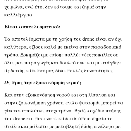
χειµώνα, ενώ έτσι δεν κάνουµε και ζηµιά στην
καλλιέργεια.
Είναι αποτελεσµατικό;
Τα αποτελέσµατα µε τη χρήση του drone είναι αν όχι
καλύτερα, εξίσου καλά µε εκείνα στον παραδοσιακό
τρόπο. ∆οκιµάζουµε επίσης πολλές νέες ποικιλίες σε
όλες µας παραγωγές και δουλεύουµε και µε στάγδην
άρδευση, κάτι που µας δίνει πολλές δυνατότητες.
Ως προς την εξοικονόµηση νερού;
Και στην εξοικονόµηση νερού και στη λίπανση και
στην εξοικονόµηση χρόνου, ενώ ο ψεκασµός µπορεί να
γίνεται απολύτως στοχευµένα. Βγάζω σχέδιο πτήσης
του drone και πάει να ψεκάσει σε όποιο σηµείο το
στείλω και µάλιστα µε µεταβλητή δόση, ανάλογα µε