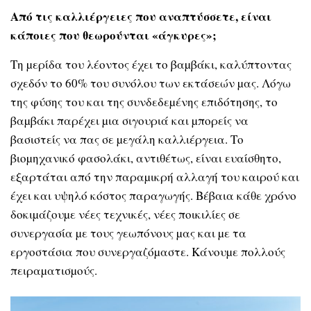
Από τις καλλιέργειες που αναπτύσσετε, είναι
κάποιες που θεωρούνται «άγκυρες»;
Τη µερίδα του λέοντος έχει το βαµβάκι, καλύπτοντας
σχεδόν το 60% του συνόλου των εκτάσεών µας. Λόγω
της φύσης του και της συνδεδεµένης επιδότησης, το
βαµβάκι παρέχει µια σιγουριά και µπορείς να
βασιστείς να πας σε µεγάλη καλλιέργεια. Το
βιοµηχανικό φασολάκι, αντιθέτως, είναι ευαίσθητο,
εξαρτάται από την παραµικρή αλλαγή του καιρού και
έχει και υψηλό κόστος παραγωγής. Βέβαια κάθε χρόνο
δοκιµάζουµε νέες τεχνικές, νέες ποικιλίες σε
συνεργασία µε τους γεωπόνους µας και µε τα
εργοστάσια που συνεργαζόµαστε. Κάνουµε πολλούς
πειραµατισµούς.