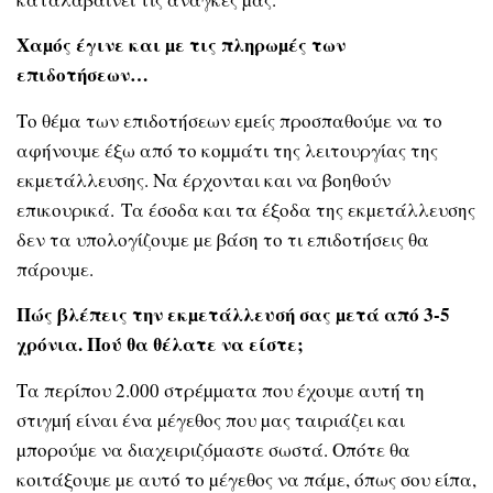
Χαµός έγινε και µε τις πληρωµές των
επιδοτήσεων…
Το θέµα των επιδοτήσεων εµείς προσπαθούµε να το
αφήνουµε έξω από το κοµµάτι της λειτουργίας της
εκµετάλλευσης. Να έρχονται και να βοηθούν
επικουρικά. Τα έσοδα και τα έξοδα της εκµετάλλευσης
δεν τα υπολογίζουµε µε βάση το τι επιδοτήσεις θα
πάρουµε.
Πώς βλέπεις την εκµετάλλευσή σας µετά από 3-5
χρόνια. Πού θα θέλατε να είστε;
Τα περίπου 2.000 στρέµµατα που έχουµε αυτή τη
στιγµή είναι ένα µέγεθος που µας ταιριάζει και
µπορούµε να διαχειριζόµαστε σωστά. Οπότε θα
κοιτάξουµε µε αυτό το µέγεθος να πάµε, όπως σου είπα,