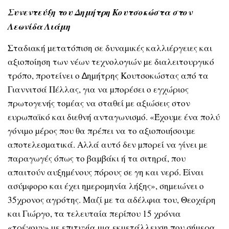
Συνεντεύξη του Δημήτρη Κουτσοκώστα στον
Λεωνίδα Λιάμη
Σταδιακή µετατόπιση σε δυναµικές καλλιέργειες και
αξιοποίηση των νέων τεχνολογιών µε διαλειτουργικό
τρόπο, προτείνει ο ∆ηµήτρης Κουτσοκώστας από τα
Γιαννιτσά Πέλλας, για να µπορέσει ο εγχώριος
πρωτογενής τοµέας να σταθεί µε αξιώσεις στον
ευρωπαϊκό και διεθνή ανταγωνισµό. «Έχουµε ένα πολύ
γόνιµο µέρος που θα πρέπει να το αξιοποιήσουµε
αποτελεσµατικά. Αλλά αυτό δεν µπορεί να γίνει µε
παραγωγές όπως το βαµβάκι ή τα σιτηρά, που
απαιτούν αυξηµένους πόρους σε γη και νερό. Είναι
ασύµφορο και έχει ηµεροµηνία λήξης», σηµειώνει ο
35χρονος αγρότης. Μαζί µε τα αδέλφια του, Θεοχάρη
και Γιώργο, τα τελευταία περίπου 15 χρόνια
«τρέχουν» µε επιτυχία µια εκµετάλλευση που σήµερα