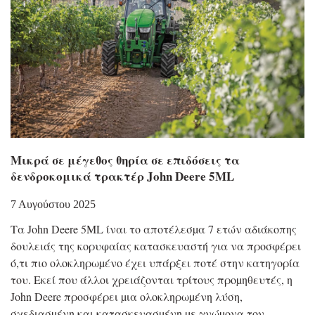
Μικρά σε μέγεθος θηρία σε επιδόσεις τα
δενδροκομικά τρακτέρ John Deere 5ML
7 Αυγούστου 2025
Τα John Deere 5ML ίναι το αποτέλεσµα 7 ετών αδιάκοπης
δουλειάς της κορυφαίας κατασκευαστή για να προσφέρει
ό,τι πιο ολοκληρωµένο έχει υπάρξει ποτέ στην κατηγορία
του. Εκεί που άλλοι χρειάζονται τρίτους προµηθευτές, η
John Deere προσφέρει µια ολοκληρωµένη λύση,
σχεδιασµένη και κατασκευασµένη µε γνώµονα τον