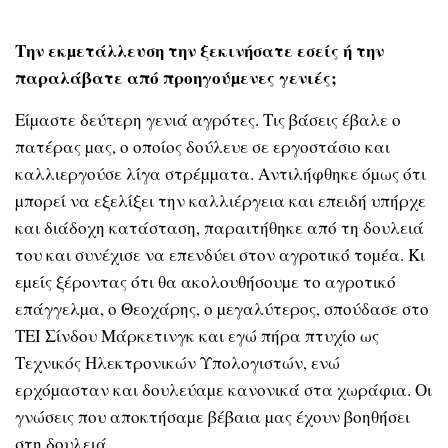
Την εκµετάλλευση την ξεκινήσατε εσείς ή την
παραλάβατε από προηγούµενες γενιές;
Είµαστε δεύτερη γενιά αγρότες. Τις βάσεις έβαλε ο
πατέρας µας, ο οποίος δούλευε σε εργοστάσιο και
καλλιεργούσε λίγα στρέµµατα. Αντιλήφθηκε όµως ότι
µπορεί να εξελίξει την καλλιέργεια και επειδή υπήρχε
και διάδοχη κατάσταση, παραιτήθηκε από τη δουλειά
του και συνέχισε να επενδύει στον αγροτικό τοµέα. Κι
εµείς ξέροντας ότι θα ακολουθήσουµε το αγροτικό
επάγγελµα, ο Θεοχάρης, ο µεγαλύτερος, σπούδασε στο
ΤΕΙ Σίνδου Μάρκετινγκ και εγώ πήρα πτυχίο ως
Τεχνικός Ηλεκτρονικών Υπολογιστών, ενώ
ερχόµασταν και δουλεύαµε κανονικά στα χωράφια. Οι
γνώσεις που αποκτήσαµε βέβαια µας έχουν βοηθήσει
στη δουλειά.