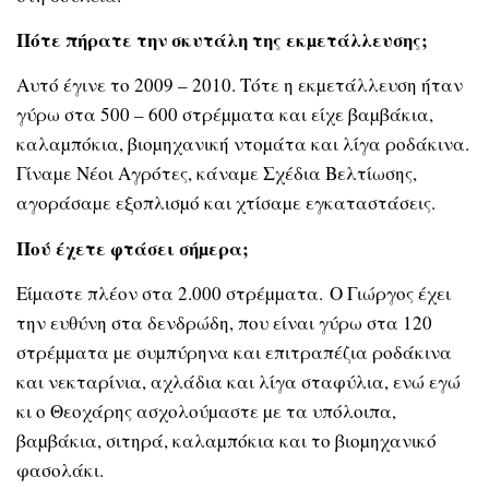
Πότε πήρατε την σκυτάλη της εκµετάλλευσης;
Αυτό έγινε το 2009 – 2010. Τότε η εκµετάλλευση ήταν
γύρω στα 500 – 600 στρέµµατα και είχε βαµβάκια,
καλαµπόκια, βιοµηχανική ντοµάτα και λίγα ροδάκινα.
Γίναµε Νέοι Αγρότες, κάναµε Σχέδια Βελτίωσης,
αγοράσαµε εξοπλισµό και χτίσαµε εγκαταστάσεις.
Πού έχετε φτάσει σήµερα;
Είµαστε πλέον στα 2.000 στρέµµατα. Ο Γιώργος έχει
την ευθύνη στα δενδρώδη, που είναι γύρω στα 120
στρέµµατα µε συµπύρηνα και επιτραπέζια ροδάκινα
και νεκταρίνια, αχλάδια και λίγα σταφύλια, ενώ εγώ
κι ο Θεοχάρης ασχολούµαστε µε τα υπόλοιπα,
βαµβάκια, σιτηρά, καλαµπόκια και το βιοµηχανικό
φασολάκι.