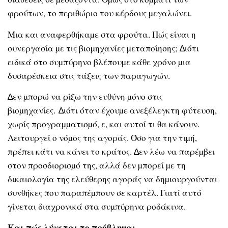
φρούτων, το περιθώριο του κέρδους µεγαλώνει.
Μια και αναφερθήκαµε στα φρούτα. Πώς είναι η
συνεργασία µε τις βιοµηχανίες µεταποίησης; ∆ιότι
ειδικά στο συµπύρηνο βλέπουµε κάθε χρόνο µια
δυσαρέσκεια στις τάξεις των παραγωγών.
∆εν µπορώ να ρίξω την ευθύνη µόνο στις
βιοµηχανίες. ∆ιότι όταν έχουµε ανεξέλεγκτη φύτευση,
χωρίς προγραµµατισµό, ε, και αυτοί τι θα κάνουν.
Λειτουργεί ο νόµος της αγοράς. Όσο για την τιµή,
πρέπει κάτι να κάνει το κράτος. ∆εν λέω να παρέµβει
στον προσδιορισµό της, αλλά δεν µπορεί µε τη
δικαιολογία της ελεύθερης αγοράς να δηµιουργούνται
συνθήκες που παραπέµπουν σε καρτέλ. Γιατί αυτό
γίνεται διαχρονικά στα συµπύρηνα ροδάκινα.
Και πώς λύνεται το πρόβληµα;