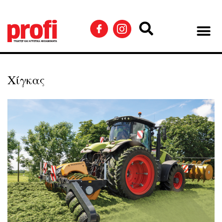
Χίγκας