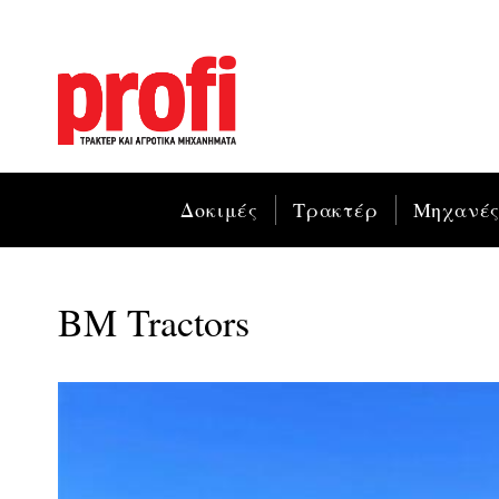
Δοκιμές
Τρακτέρ
Μηχανέ
ΒΜ Tractors