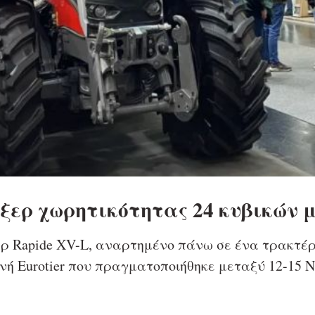
ξερ χωρητικότητας 24 κυβικών μ
 Rapide XV-L, αναρτημένο πάνω σε ένα τρακτέρ M
νή Eurotier που πραγματοποιήθηκε μεταξύ 12-15 