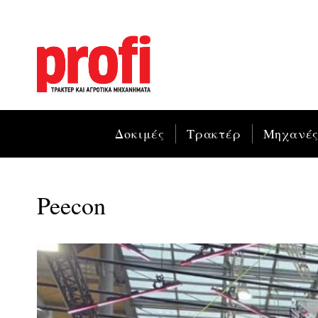
Δοκιμές
Τρακτέρ
Μηχανέ
Peecon