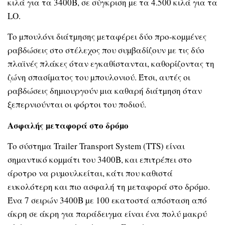
κιλά για τα 3400Β, σε σύγκριση µε τα 4.500 κιλά για τα
LO.
Το µπουλόνι διάτµησης µεταφέρει δύο προ-κοµµένες
ραβδώσεις στο στέλεχος που συµβαδίζουν µε τις δύο
πλαϊνές πλάκες όταν εγκαθίστανται, καθορίζοντας τη
ζώνη σπασίµατος του µπουλονιού. Έτσι, αυτές οι
ραβδώσεις δηµιουργούν µια καθαρή διάτµηση όταν
ξεπερνιούνται οι φόρτοι του ποδιού.
Ασφαλής µεταφορά στο δρόµο
Το σύστηµα Trailer Transport System (TTS) είναι
σηµαντικό κοµµάτι του 3400B, και επιτρέπει στο
άροτρο να ρυµουλκείται, κάτι που καθιστά
ευκολότερη και πιο ασφαλή τη µεταφορά στο δρόµο.
Ένα 7 σειρών 3400B µε 100 εκατοστά απόσταση από
άκρη σε άκρη για παράδειγµα είναι ένα πολύ µακρύ