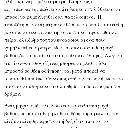
πλήρως αναρτηµένο άροτρο. Εποµένως η
κατασκευαστής σκέφτηκε ότι θα ήταν πολύ θετικό να
µπορεί να ρυµουλκηθεί σαν παρελκόµενο. Η
τοποθέτηση του αρότρου σε θέση µεταφοράς απαιτεί η
µονάδα να είναι ανοικτή, και µετά να αφαιρεθούν οι
πείροι κλειδώµατος του εγκάρσιου άξονα πριν
χαµηλωθεί το άροτρο, ώστε ο συνδυαστικός τροχός
βάθους/µεταφοράς να ακουµπάει στο έδαφος. Αν γίνει
αυτό ο εγκάρσιος άξονας µπορεί να γλιστρήσει
µπροστά σε θέση οδήγησης, και µετά µπορεί να
αφαιρεθεί ο πάνω σύνδεσµος από την κεφαλή, ώστε το
άροτρο να µπορεί να ακολουθήσει το περίγραµµα του
δρόµου.
Ένας µηχανισµός κλειδώµατος κρατά τον τροχό
βάθους σε µια σταθερή κάθετη θέση, αφαιρώντας τον
κίνδυνο κίνησης αριστερά ή δεξιά αν το άροτρο