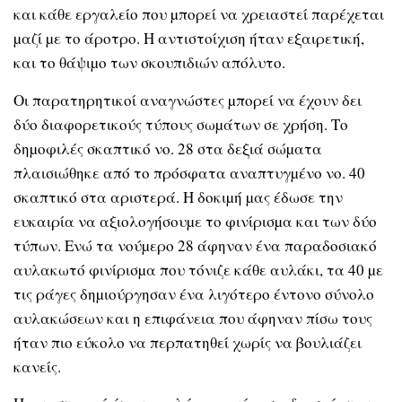
και κάθε εργαλείο που µπορεί να χρειαστεί παρέχεται
µαζί µε το άροτρο. Η αντιστοίχιση ήταν εξαιρετική,
και το θάψιµο των σκουπιδιών απόλυτο.
Οι παρατηρητικοί αναγνώστες µπορεί να έχουν δει
δύο διαφορετικούς τύπους σωµάτων σε χρήση. Το
δηµοφιλές σκαπτικό νο. 28 στα δεξιά σώµατα
πλαισιώθηκε από το πρόσφατα αναπτυγµένο νο. 40
σκαπτικό στα αριστερά. Η δοκιµή µας έδωσε την
ευκαιρία να αξιολογήσουµε το φινίρισµα και των δύο
τύπων. Ενώ τα νούµερο 28 άφηναν ένα παραδοσιακό
αυλακωτό φινίρισµα που τόνιζε κάθε αυλάκι, τα 40 µε
τις ράγες δηµιούργησαν ένα λιγότερο έντονο σύνολο
αυλακώσεων και η επιφάνεια που άφηναν πίσω τους
ήταν πιο εύκολο να περπατηθεί χωρίς να βουλιάζει
κανείς.