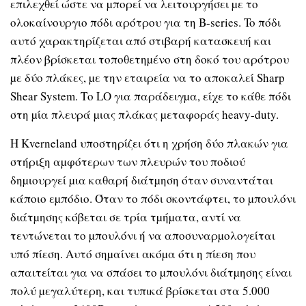
επιλεχθεί ώστε να µπορεί να λειτουργήσει µε το
ολοκαίνουργιο πόδι αρότρου για τη B-series. To πόδι
αυτό χαρακτηρίζεται από στιβαρή κατασκευή και
πλέον βρίσκεται τοποθετηµένο στη δοκό του αρότρου
µε δύο πλάκες, µε την εταιρεία να το αποκαλεί Sharp
Shear System. Το LO για παράδειγµα, είχε το κάθε πόδι
στη µία πλευρά µιας πλάκας µεταφοράς heavy-duty.
Η Kverneland υποστηρίζει ότι η χρήση δύο πλακών για
στήριξη αµφότερων των πλευρών του ποδιού
δηµιουργεί µια καθαρή διάτµηση όταν συναντάται
κάποιο εµπόδιο. Όταν το πόδι σκοντάφτει, το µπουλόνι
διάτµησης κόβεται σε τρία τµήµατα, αντί να
τεντώνεται το µπουλόνι ή να αποσυναρµολογείται
υπό πίεση. Αυτό σηµαίνει ακόµα ότι η πίεση που
απαιτείται για να σπάσει το µπουλόνι διάτµησης είναι
πολύ µεγαλύτερη, και τυπικά βρίσκεται στα 5.000