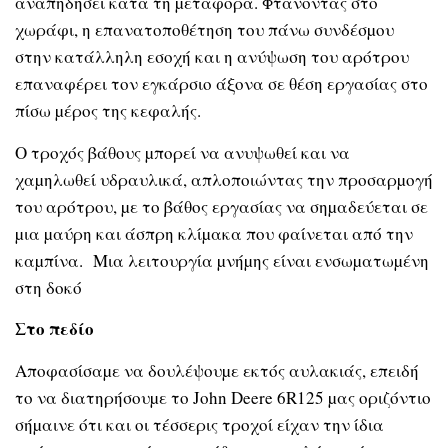
αναπηδήσει κατά τη µεταφορά. Φτάνοντας στο
χωράφι, η επανατοποθέτηση του πάνω συνδέσµου
στην κατάλληλη εσοχή και η ανύψωση του αρότρου
επαναφέρει τον εγκάρσιο άξονα σε θέση εργασίας στο
πίσω µέρος της κεφαλής.
Ο τροχός βάθους µπορεί να ανυψωθεί και να
χαµηλωθεί υδραυλικά, απλοποιώντας την προσαρµογή
του αρότρου, µε το βάθος εργασίας να σηµαδεύεται σε
µια µαύρη και άσπρη κλίµακα που φαίνεται από την
καµπίνα. Μια λειτουργία µνήµης είναι ενσωµατωµένη
στη δοκό
Στο πεδίο
Αποφασίσαµε να δουλέψουµε εκτός αυλακιάς, επειδή
το να διατηρήσουµε το John Deere 6R125 µας οριζόντιο
σήµαινε ότι και οι τέσσερις τροχοί είχαν την ίδια