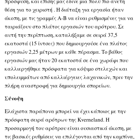
πρόσφυση, και επίσης µας έδινε µια πολύ πιο άνετη
θέση για το χειριστή . Η διάταξη για εργασία ήταν
άκοπη, µε τις γραµµές Α-Β να είναι ρυθµισµένες για να
ταιριάζουν στο πλάτος εργασιών του αρότρου. Σε
αυτή την περίπτωση, καταλήξαµε σε σειρά 37,5
εκατοστά (15 ίντσες) που δηµιουργούσε ένα πλάτος
εργασιών 2,25 µέτρων µε κάθε πέρασµα. Το βάθος
εργασιών µας ήταν 20 εκατοστά σε ένα χωράφι που
καλλιεργήθηκε πρόσφατα για κόψιµο στελεχών και
υπολειµµάτων από καλλιέργειες λαχανικών, πριν την
πλήρη αναστροφή για δηµιουργία σπορείων.
Σύνοψη
Ελάχιστα παράπονα µπορεί να έχει κάποιος µε την
πρόσφατη σειρά αρότρων της Kverneland. Η
προσαρµογή του αρότρου είναι ουσιαστικά άκοπη, µε
τις βασικές ρυθµίσεις να επιλέγονται από την καµπίνα,