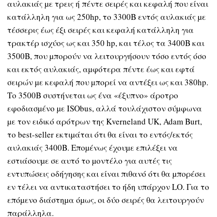
αυλακιάς µε τρεις ή πέντε σειρές και κεφαλή που είναι
κατάλληλη για ως 250hp, το 3300Β εντός αυλακιάς µε
τέσσερις έως έξι σειρές και κεφαλή κατάλληλη για
τρακτέρ ισχύος ως και 350 hp, και τέλος τα 3400B και
3500B, που µπορούν να λειτουργήσουν τόσο εντός όσο
και εκτός αυλακιάς, αµφότερα πέντε έως και εφτά
σειρών µε κεφαλή που µπορεί να αντέξει ως και 380hp.
Το 3500B συστήνεται ως ένα «έξυπνο» άροτρο
εφοδιασµένο µε ISObus, αλλά τουλάχιστον σύµφωνα
µε τον ειδικό αρότρων της Kverneland UK, Adam Burt,
το best-seller εκτιµάται ότι θα είναι το εντός/εκτός
αυλακιάς 3400B. Εποµένως έχουµε επιλέξει να
εστιάσουµε σε αυτό το µοντέλο για αυτές τις
εντυπώσεις οδήγησης και είναι πιθανό ότι θα µπορέσει
εν τέλει να αντικαταστήσει το ήδη υπάρχον LO. Για το
επόµενο διάστηµα όµως, οι δύο σειρές θα λειτουργούν
παράλληλα.