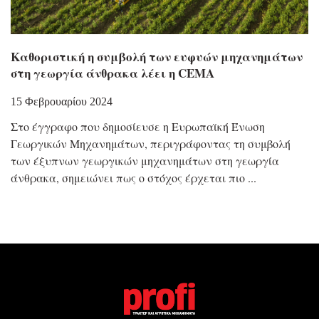
Καθοριστική η συμβολή των ευφυών μηχανημάτων
στη γεωργία άνθρακα λέει η CEMA
15 Φεβρουαρίου 2024
Στο έγγραφο που δημοσίευσε η Ευρωπαϊκή Ένωση
Γεωργικών Μηχανημάτων, περιγράφοντας τη συμβολή
των έξυπνων γεωργικών μηχανημάτων στη γεωργία
άνθρακα, σημειώνει πως ο στόχος έρχεται πιο