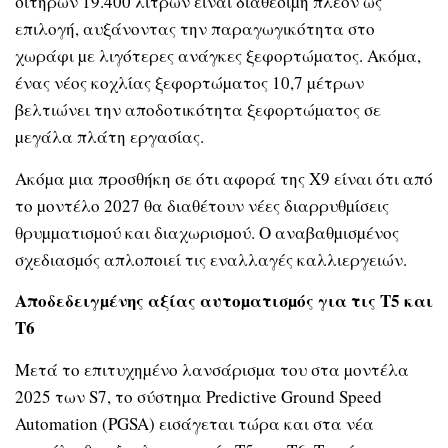
σιτηρών 19.400 λίτρων είναι διαθέσιµη πλέον ως
επιλογή, αυξάνοντας την παραγωγικότητα στο
χωράφι µε λιγότερες ανάγκες ξεφορτώµατος. Ακόµα,
ένας νέος κοχλίας ξεφορτώµατος 10,7 µέτρων
βελτιώνει την αποδοτικότητα ξεφορτώµατος σε
µεγάλα πλάτη εργασίας.
Ακόµα µια προσθήκη σε ότι αφορά της X9 είναι ότι από
το µοντέλο 2027 θα διαθέτουν νέες διαρρυθµίσεις
θρυµµατισµού και διαχωρισµού. Ο αναβαθµισµένος
σχεδιασµός απλοποιεί τις εναλλαγές καλλιεργειών.
Αποδεδειγµένης αξίας αυτοµατισµός για τις T5 και
T6
Μετά το επιτυχηµένο λανσάρισµα του στα µοντέλα
2025 των S7, το σύστηµα Predictive Ground Speed
Automation (PGSA) εισάγεται τώρα και στα νέα