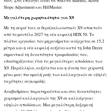
τους. Στις επιλογές είναι τα πακέτα Sidehill, Active
Slope Adjustment και HillMaster.
Μεγαλύτερη χωρητικότητα για X9
Με τη σειρά τους οι θεριζοαλωνιστικές X9 αποκτούν
από το µοντέλο 2027 τη νέα κεφαλή HDX 50. Το
πλάτος εργασίας του µηχανήµατος ανέρχεται σε 15,2
µέτρα και η νέα κεφαλή αυξάνει κατά τη John Deere
σηµαντικά τη δυνατότητα τροφοδοσίας του,
υποστηρίζοντας έτσι τις µεγαλύτερες αποδόσεις των
X9. Παράλληλα, αυξάνεται και η άνεση του χειριστή
µέσω µιας πιο οµαλή ροής των καλλιεργειών σε υψηλές
ταχύτητες συγκοµιδής.
Αναβαθµίσεις παρατηρούνται και στις δυνατότητες
χειρισµού καλλιεργειών της X9 σε καλλιέργειες
υψηλών αποδόσεων. Μια µεγαλύτερη δεξαµενή