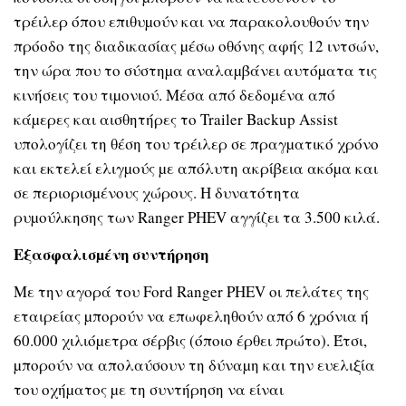
τρέιλερ όπου επιθυµούν και να παρακολουθούν την
πρόοδο της διαδικασίας µέσω οθόνης αφής 12 ιντσών,
την ώρα που το σύστηµα αναλαµβάνει αυτόµατα τις
κινήσεις του τιµονιού. Μέσα από δεδοµένα από
κάµερες και αισθητήρες το Trailer Backup Assist
υπολογίζει τη θέση του τρέιλερ σε πραγµατικό χρόνο
και εκτελεί ελιγµούς µε απόλυτη ακρίβεια ακόµα και
σε περιορισµένους χώρους. Η δυνατότητα
ρυµούλκησης των Ranger PHEV αγγίζει τα 3.500 κιλά.
Εξασφαλισµένη συντήρηση
Με την αγορά του Ford Ranger PHEV οι πελάτες της
εταιρείας µπορούν να επωφεληθούν από 6 χρόνια ή
60.000 χιλιόµετρα σέρβις (όποιο έρθει πρώτο). Έτσι,
µπορούν να απολαύσουν τη δύναµη και την ευελιξία
του οχήµατος µε τη συντήρηση να είναι