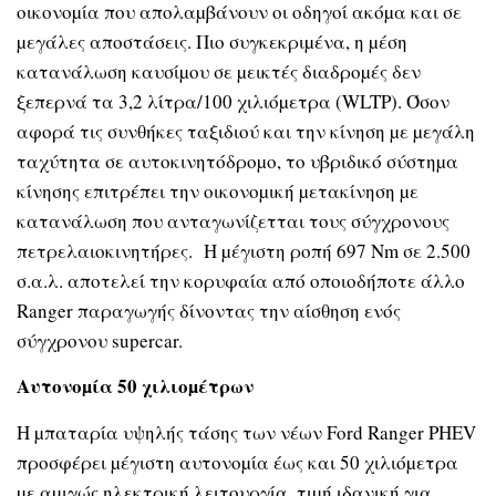
οικονοµία που απολαµβάνουν οι οδηγοί ακόµα και σε
µεγάλες αποστάσεις. Πιο συγκεκριµένα, η µέση
κατανάλωση καυσίµου σε µεικτές διαδροµές δεν
ξεπερνά τα 3,2 λίτρα/100 χιλιόµετρα (WLTP). Όσον
αφορά τις συνθήκες ταξιδιού και την κίνηση µε µεγάλη
ταχύτητα σε αυτοκινητόδροµο, το υβριδικό σύστηµα
κίνησης επιτρέπει την οικονοµική µετακίνηση µε
κατανάλωση που ανταγωνίζετται τους σύγχρονους
πετρελαιοκινητήρες. Η µέγιστη ροπή 697 Nm σε 2.500
σ.α.λ. αποτελεί την κορυφαία από οποιοδήποτε άλλο
Ranger παραγωγής δίνοντας την αίσθηση ενός
σύγχρονου supercar.
Αυτονοµία 50 χιλιοµέτρων
Η µπαταρία υψηλής τάσης των νέων Ford Ranger PHEV
προσφέρει µέγιστη αυτονοµία έως και 50 χιλιόµετρα
µε αµιγώς ηλεκτρική λειτουργία, τιµή ιδανική για