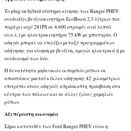
Το plug-in hybrid σύστηµα κίνησης των Ranger PHEV
συνδυάζει βενζινοκινητήρα EcoBoost 2,3 λίτρων που
παρέχει ισχύ 281PS σε 4.600 στροφές ανά λεπτό
(σ.α.λ.) µε ηλεκτροκινητήρα 75 kW µε µπαταρία. Ο
οδηγός µπορεί να επιλέξει µεταξύ προγραµµάτων
οδήγησης για κίνηση µε βενζίνη, αµιγώς ηλεκτρικά ή µε
συνδυασµό των δύο.
Η δυνατότητα µηδενικών εκποµπών ρύπων σε
αποστάσεις µικτού κύκλου οδήγησης 42 χιλιοµέτρων
επιτρέπει στους οδηγούς απρόσκοπτη πρόσβαση στα
κέντρα των πόλεων και σε άλλες ζώνες χαµηλών
ρύπων.
Αξεπέραστη οικονοµία
Σήµα κατατεθέν των Ford Ranger PHEV είναι η