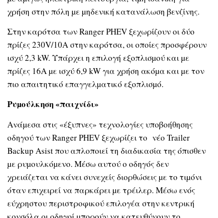
χρήση στην πόλη µε µηδενική κατανάλωση βενζίνης.
Στην καρότσα των Ranger PHEV ξεχωρίζουν οι δύο
πρίζες 230V/10A στην καρότσα, οι οποίες προσφέρουν
ισχύ 2,3 kW. Υπάρχει η επιλογή εξοπλισµού και µε
πρίζες 16Α µε ισχύ 6,9 kW για χρήση ακόµα και µε τον
πιο απαιτητικό επαγγελµατικό εξοπλισµό.
Ρυµούλκηση «παιχνίδι»
Ανάµεσα στις «έξυπνες» τεχνολογίες υποβοήθησης
οδηγού των Ranger PHEV ξεχωρίζει το νέο Trailer
Backup Asist που απλοποιεί τη διαδικασία της όπισθεν
µε ρυµουλκόµενο. Μέσω αυτού ο οδηγός δεν
χρειάζεται να κάνει συνεχείς διορθώσεις µε το τιµόνι
όταν επιχειρεί να παρκάρει µε τρέιλερ. Μέσω ενός
εύχρηστου περιστροφικού επιλογέα στην κεντρική
κονσόλα οι οδηγοί µπορούν να κατευθύνουν το